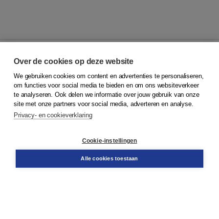
Over de cookies op deze website
We gebruiken cookies om content en advertenties te personaliseren,
© 2026
Koninklijke Boom uitgevers
om functies voor social media te bieden en om ons websiteverkeer
te analyseren. Ook delen we informatie over jouw gebruik van onze
Klantenservice
site met onze partners voor social media, adverteren en analyse.
Service & informatie
Privacy- en cookieverklaring
Contact
Retourneren
Docentenservice
Cookie-instellingen
Snel bestellen
Teamviewer
Alle cookies toestaan
Boom voor jou
Voor de boekhandel
Voor de pers
Publiceren bij Boom
Werken bij Boom & Vacatures