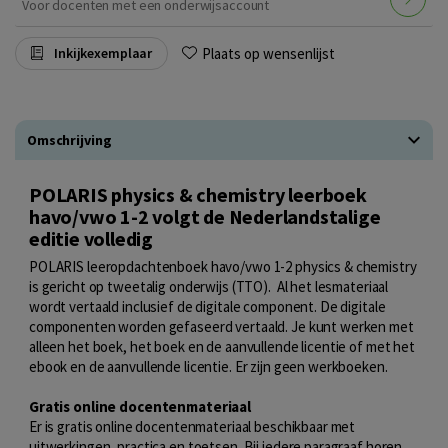
Voor docenten met een onderwijsaccount
Plaats op wensenlijst
Inkijkexemplaar
Omschrijving
POLARIS physics & chemistry leerboek
havo/vwo 1-2 volgt de Nederlandstalige
editie volledig
POLARIS leeropdachtenboek havo/vwo 1-2 physics & chemistry
is gericht op tweetalig onderwijs (TTO). Al het lesmateriaal
wordt vertaald inclusief de digitale component. De digitale
componenten worden gefaseerd vertaald. Je kunt werken met
alleen het boek, het boek en de aanvullende licentie of met het
ebook en de aanvullende licentie. Er zijn geen werkboeken.
Gratis online docentenmateriaal
Er is gratis online docentenmateriaal beschikbaar met
uitwerkingen, practica en toetsen. Bij iedere paragraaf horen