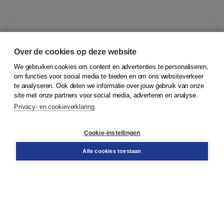
Over de cookies op deze website
We gebruiken cookies om content en advertenties te personaliseren,
© 2026
Koninklijke Boom uitgevers
om functies voor social media te bieden en om ons websiteverkeer
te analyseren. Ook delen we informatie over jouw gebruik van onze
Klantenservice
site met onze partners voor social media, adverteren en analyse.
Service & informatie
Privacy- en cookieverklaring
Contact
Retourneren
Docentenservice
Cookie-instellingen
Snel bestellen
Teamviewer
Alle cookies toestaan
Boom voor jou
Voor de boekhandel
Voor de pers
Publiceren bij Boom
Werken bij Boom & Vacatures