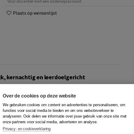
Voor docenten met een onderwijsaccount
Plaats op wensenlijst
k, kernachtig en leerdoelgericht
 alle paragrafen uit het leerboek van leerjaar 4.
 uit het leerboek er ook in opgenomen.
Over de cookies op deze website
irect invullen in dit practicum-werkbladenboek.
We gebruiken cookies om content en advertenties te personaliseren, om
functies voor social media te bieden en om ons websiteverkeer te
stof die behapbaar en uitvoerbaar is. Ieder hoofdstuk
analyseren. Ook delen we informatie over jouw gebruik van onze site met
paragraaf staat één leerdoel centraal. Zowel de theorie,
onze partners voor social media, adverteren en analyse.
 het leerdoel. In de delen voor leerjaar 4 staat ook alle
Privacy- en cookieverklaring