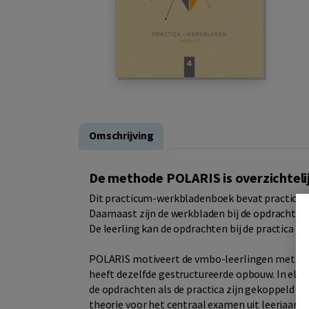
Omschrijving
De methode POLARIS is overzichtelij
Dit practicum-werkbladenboek bevat practica bij
Daarnaast zijn de werkbladen bij de opdrachten
De leerling kan de opdrachten bij de practica d
POLARIS motiveert de vmbo-leerlingen met leer
heeft dezelfde gestructureerde opbouw. In elke 
de opdrachten als de practica zijn gekoppeld aan
theorie voor het centraal examen uit leerjaar 3.