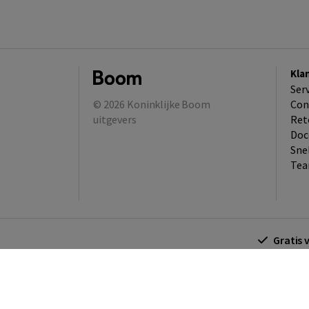
Kla
Ser
© 2026
Koninklijke Boom
Con
uitgevers
Ret
Doc
Sne
Tea
Gratis 
Algemene voorwaarden
Algemene voorwa