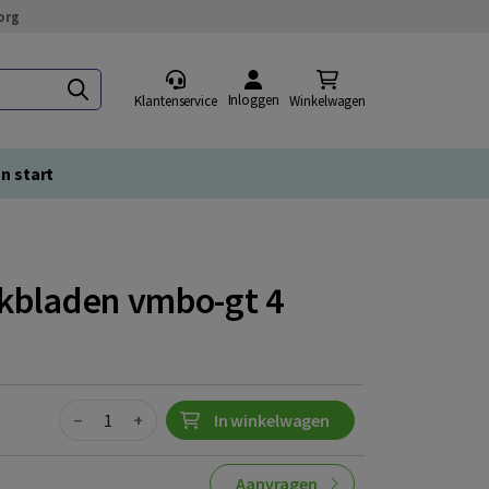
org
Inloggen
Klantenservice
Winkelwagen
n start
kbladen vmbo-gt 4
Quantity
−
+
In winkelwagen
Aanvragen