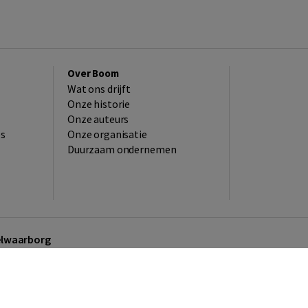
Over Boom
Wat ons drijft
Onze historie
Onze auteurs
es
Onze organisatie
Duurzaam ondernemen
kelwaarborg