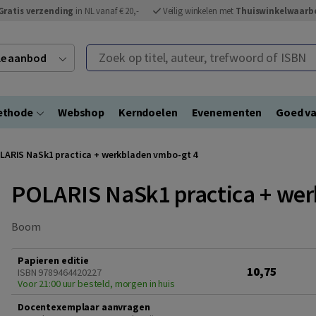
Gratis verzending
in NL vanaf € 20,-
Veilig winkelen met
Thuiswinkelwaarb
Zoek op titel, auteur, trefwoord of ISBN
ele aanbod
ethode
Webshop
Kerndoelen
Evenementen
Goed va
LARIS NaSk1 practica + werkbladen vmbo-gt 4
POLARIS NaSk1 practica + wer
Boom
Papieren editie
10,75
ISBN 9789464420227
Voor 21:00 uur besteld, morgen in huis
Docentexemplaar aanvragen