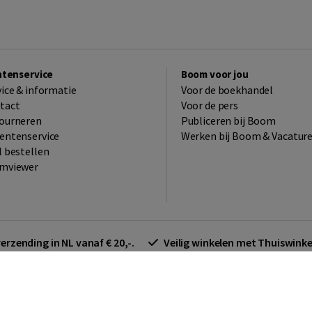
ntenservice
Boom voor jou
vice & informatie
Voor de boekhandel
tact
Voor de pers
ourneren
Publiceren bij Boom
entenservice
Werken bij Boom & Vacatur
l bestellen
mviewer
verzending in NL vanaf € 20,-.
Veilig winkelen met Thuiswin
arden zakelijk
Cookieverklaring
Disclaimer
Privacy policy