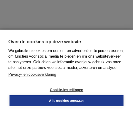
Over de cookies op deze website
We gebruiken cookies om content en advertenties te personaliseren,
© 2026
Koninklijke Boom uitgevers
om functies voor social media te bieden en om ons websiteverkeer
te analyseren. Ook delen we informatie over jouw gebruik van onze
Klantenservice
site met onze partners voor social media, adverteren en analyse.
Service & informatie
Privacy- en cookieverklaring
Contact
Retourneren
Docentenservice
Cookie-instellingen
Snel bestellen
Teamviewer
Alle cookies toestaan
Boom voor jou
Voor de boekhandel
Voor de pers
Publiceren bij Boom