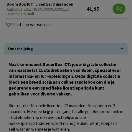
Boom Box ICT | Licentie: 3 maanden
41,95
Augustus 2023 | ISBN 3009010009116
Direct via e-mail
Plaats op wensenlijst
Omschrijving
Maak kennis met Boom Box ICT: jouw digitale collectie
van maarliefst 21 studieboeken van Boom, speciaal voor
informatica- en ICT-opleidingen. Deze digitale collectie
biedt een breed scala aan online studieboeken die je
gedurende een specifieke licentieperiode kunt
gebruiken voor diverse vakken.
Kies uit drie flexibele licenties: 12 maanden, 6 maanden en 3
maanden. Hiermee krijg je toegang tot alle geselecteerde online
studieboeken op een overzichtelijke online
boekenplank. Studeren wordt nu nog leuker, want je bepaalt
zelf waar en wanneer je wilt leren.