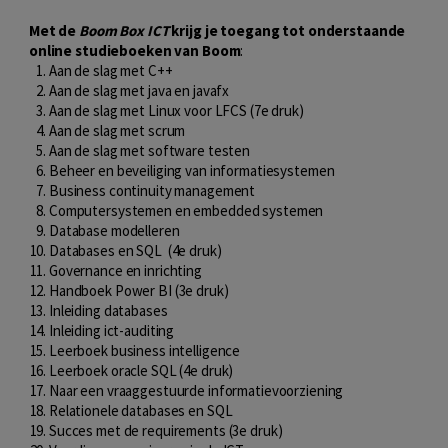
Met de
Boom Box ICT
krijg je toegang tot onderstaande
online studieboeken van Boom
:
Aan de slag met C++
Aan de slag met java en javafx
Aan de slag met Linux voor LFCS (7e druk)
Aan de slag met scrum
Aan de slag met software testen
Beheer en beveiliging van informatiesystemen
Business continuity management
Computersystemen en embedded systemen
Database modelleren
Databases en SQL (4e druk)
Governance en inrichting
Handboek Power BI (3e druk)
Inleiding databases
Inleiding ict-auditing
Leerboek business intelligence
Leerboek oracle SQL (4e druk)
Naar een vraaggestuurde informatievoorziening
Relationele databases en SQL
Succes met de requirements (3e druk)