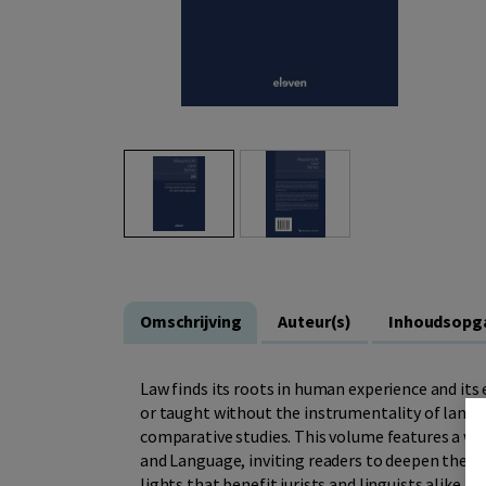
Omschrijving
Auteur(s)
Inhoudsopg
Law finds its roots in human experience and its
or taught without the instrumentality of lang
comparative studies. This volume features a w
and Language, inviting readers to deepen their
lights that benefit jurists and linguists alike. I