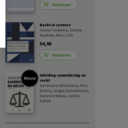
Reserveer
Recht in context
Sanne Taekema
,
Jeanne
Gaakeer
,
Marc Loth
54,95
Reserveer
Inleiding samenleving en
Nieuw
recht
Santhusia Alisentono
,
Afra
Kotiso
,
Jurgen Dorrenboom
,
Vanessa Meijer
,
Jamila
Sallali