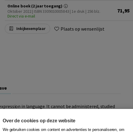
Online boek (2 jaar toegang)
71,95
Oktober 2022 | ISBN 3309010005843 | 1e druk
| 256 blz.
Direct via e-mail
Plaats op wensenlijst
Inkijkexemplaar
ave
 expression in language. It cannot be administered, studied
uage. The focus on language enlarges and deepens
ide array of comparative perspectives encompassing Law
Over de cookies op deze website
 understanding of their many interactions, casting new
We gebruiken cookies om content en advertenties te personaliseren, om
t invites to interdisciplinary collaboration, focusing on the