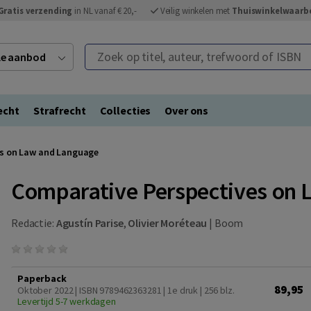
Gratis verzending
in NL vanaf € 20,-
Veilig winkelen met
Thuiswinkelwaarb
Zoek op titel, auteur, trefwoord of ISBN
ele aanbod
echt
Strafrecht
Collecties
Over ons
es on Law and Language
Comparative Perspectives on
Redactie:
Agustín Parise
,
Olivier Moréteau
|
Boom
Paperback
89,95
Oktober 2022 | ISBN 9789462363281 | 1e druk
| 256 blz.
Levertijd 5-7 werkdagen