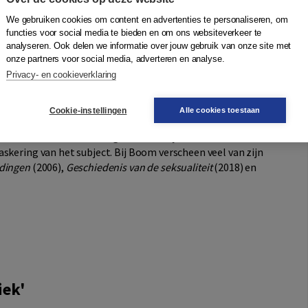
se mens voor het eerst in staat een rationeel vertoog over
We gebruiken cookies om content en advertenties te personaliseren, om
chaam met zijn ziekten, pijnen en lusten en zijn
functies voor social media te bieden en om ons websiteverkeer te
analyseren. Ook delen we informatie over jouw gebruik van onze site met
ping van de tijd en een product van het vertoog. De
onze partners voor social media, adverteren en analyse.
nkbaar zonder de bijdrage van de moderne positieve
Privacy- en cookieverklaring
Cookie-instellingen
Alle cookies toestaan
ste denkers van de twintigste eeuw. Hij staat bekend om
skering van het subject. Bij Boom verscheen veel van zijn
 dingen
(2006),
Geschiedenis van de seksualiteit
(2018) en
iek'