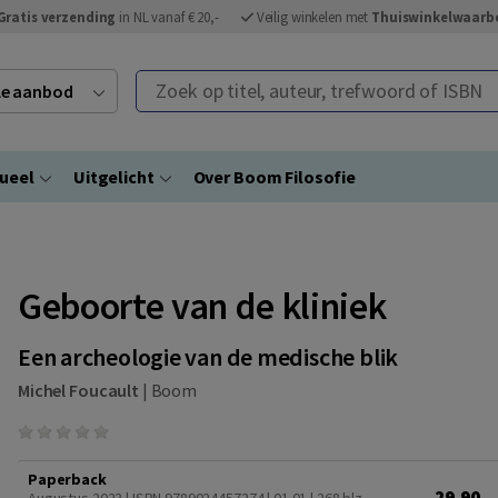
Gratis verzending
in NL vanaf € 20,-
Veilig winkelen met
Thuiswinkelwaarb
Zoek op titel, auteur, trefwoord of ISBN
ele aanbod
ueel
Uitgelicht
Over Boom Filosofie
Geboorte van de kliniek
Een archeologie van de medische blik
Michel Foucault
|
Boom
Paperback
29,90