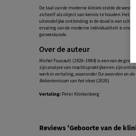
De taal van de moderne kliniek stelde de wester
zichzelf als object van kennis te houden. Het li
uiteindelijke ontbinding in de dood is een schep
ervaring van de moderne individualiteit is onde
geneeskunde.
Over de auteur
Michel Foucault (1926-1984) is een van de groot
zijn analyse van machtspraktijken en zijn ontma
werk in vertaling, waaronder D
e woorden en de
Bekentenissen van het vlees
(2020).
Vertaling:
Peter Klinkenberg
Reviews 'Geboorte van de klin