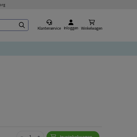
org
Inloggen
Klantenservice
Winkelwagen
Quantity
−
+
In winkelwagen