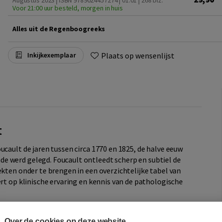
Augustus 2023 | ISBN 9789024457274 | 01.01
| 268 blz.
Voor 21:00 uur besteld, morgen in huis
Alles uit de Regenboogreeks
Plaats op wensenlijst
Inkijkexemplaar
t
cault de jaren tussen circa 1770 en 1825, de halve eeuw
e werd gelegd. Foucault ontleedt scherp en subtiel de
ekten onder te brengen in een overzichtelijke tabel van
ert op klinische ervaring en kennis van de pathologische
Over de cookies op deze website