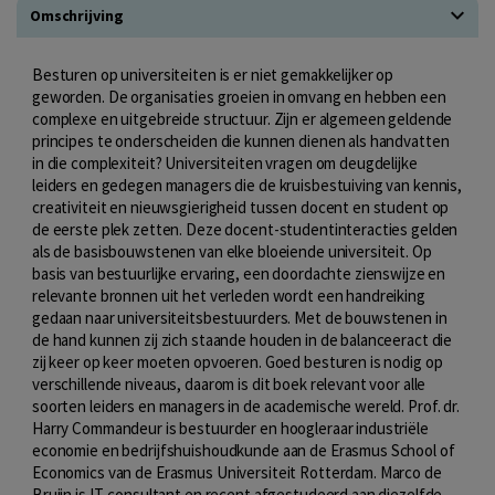
Omschrijving
Besturen op universiteiten is er niet gemakkelijker op
geworden. De organisaties groeien in omvang en hebben een
complexe en uitgebreide structuur. Zijn er algemeen geldende
principes te onderscheiden die kunnen dienen als handvatten
in die complexiteit? Universiteiten vragen om deugdelijke
leiders en gedegen managers die de kruisbestuiving van kennis,
creativiteit en nieuwsgierigheid tussen docent en student op
de eerste plek zetten. Deze docent-studentinteracties gelden
als de basisbouwstenen van elke bloeiende universiteit. Op
basis van bestuurlijke ervaring, een doordachte zienswijze en
relevante bronnen uit het verleden wordt een handreiking
gedaan naar universiteitsbestuurders. Met de bouwstenen in
de hand kunnen zij zich staande houden in de balanceeract die
zij keer op keer moeten opvoeren. Goed besturen is nodig op
verschillende niveaus, daarom is dit boek relevant voor alle
soorten leiders en managers in de academische wereld. Prof. dr.
Harry Commandeur is bestuurder en hoogleraar industriële
economie en bedrijfshuishoudkunde aan de Erasmus School of
Economics van de Erasmus Universiteit Rotterdam. Marco de
Bruijn is IT-consultant en recent afgestudeerd aan diezelfde