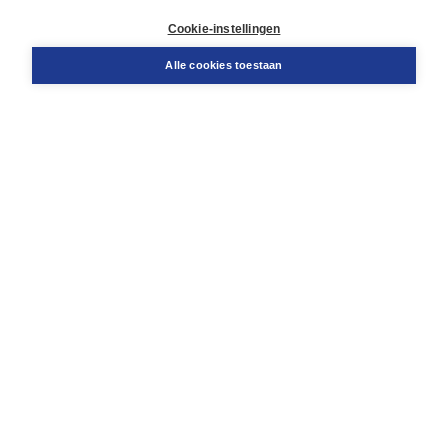
Retourneren
Docentenservice
Cookie-instellingen
Snel bestellen
Teamviewer
Alle cookies toestaan
Boom voor jou
Voor de boekhandel
Voor de pers
Publiceren bij Boom
Werken bij Boom & Vacatures
Over Boom
Wat ons drijft
Onze historie
Onze auteurs
Onze organisatie
Duurzaam ondernemen
Gratis verzending in NL vanaf € 20,-.
Veilig winkelen met Thuiswinkelwaarborg