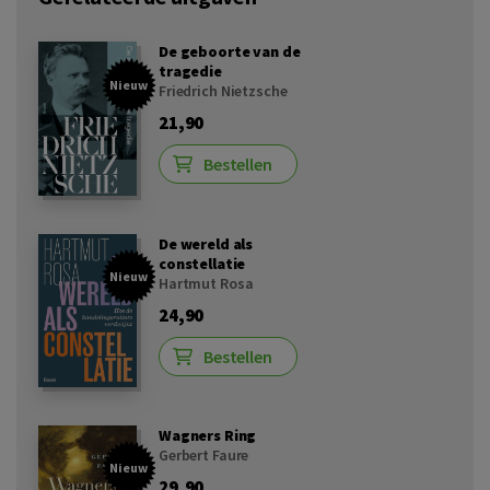
De geboorte van de
tragedie
Nieuw
Friedrich Nietzsche
21,90
Bestellen
De wereld als
constellatie
Nieuw
Hartmut Rosa
24,90
Bestellen
Wagners Ring
Gerbert Faure
Nieuw
29,90