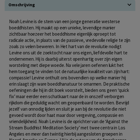
Omschrijving
Noah Levine is de stem van een jonge generatie westerse
boeddhisten. Hij maakt op een unieke, levendige manier
zichtbaar hoezeer het boeddhisme eigenlijk oproept tot
radicale actie, in plaats van de passieve, vredevolle religie te zijn
zoals zo velen beweren. In Het hart van de revolutie nodigt
Levine ons uit de zoektocht naar ons eigen, liefdevolle hart te
ondernemen. Hij is daarbij uiterst openhartig over zijn eigen
worsteling met diepe woede. Na vele jaren oefenen lukt het
hem toegang te vinden tot de natuurlijke kwaliteit van zijn hart:
compassie! Levine onthult ons bovendien op welke manier hij
erin slaagt zijn ware boeddhanatuur te omarmen. De praktische
oefeningen die hij in dit boek voorstelt, bieden ons geen ‘quick
fix’ maar eerder een schatkaart naar de in onszelf verborgen
rijkdom die geduldig wacht om geopenbaard te worden. Bevrijd
jezelf van onnodig lijden en sluit je aan bij de revolutie die niet
gevoed wordt door haat maar door vergeving, compassie en
vriendelijkheid. Noah Levine is de oprichter van de ‘Against the
Stream Buddhist Meditation Society’ met twee centra in Los
Angeles en meer dan twintig hierbij aangesloten groepen in