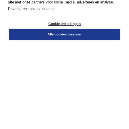
site met onze partners voor social media, adverteren en analyse.
Service & informatie
Privacy- en cookieverklaring
Contact
Retourneren
Docentenservice
Cookie-instellingen
Snel bestellen
Teamviewer
Alle cookies toestaan
Boom voor jou
Voor de boekhandel
Voor de pers
Publiceren bij Boom
Werken bij Boom & Vacatures
Over Boom
Wat ons drijft
Onze historie
Onze auteurs
Onze organisatie
Duurzaam ondernemen
Gratis verzending in NL vanaf € 20,-.