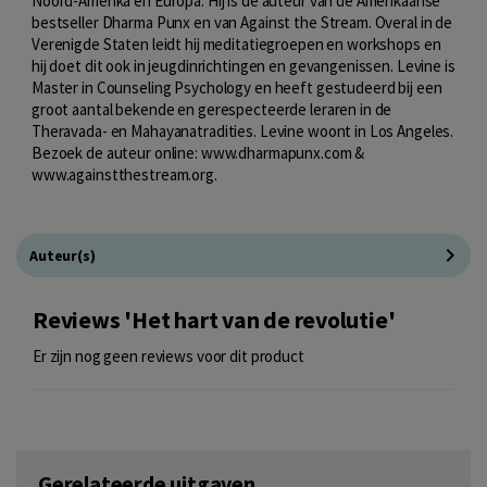
Noord-Amerika en Europa. Hij is de auteur van de Amerikaanse
bestseller Dharma Punx en van Against the Stream. Overal in de
Verenigde Staten leidt hij meditatiegroepen en workshops en
hij doet dit ook in jeugdinrichtingen en gevangenissen. Levine is
Master in Counseling Psychology en heeft gestudeerd bij een
groot aantal bekende en gerespecteerde leraren in de
Theravada- en Mahayanatradities. Levine woont in Los Angeles.
Bezoek de auteur online: www.dharmapunx.com &
www.againstthestream.org.
Auteur(s)
Reviews 'Het hart van de revolutie'
Er zijn nog geen reviews voor dit product
Gerelateerde uitgaven