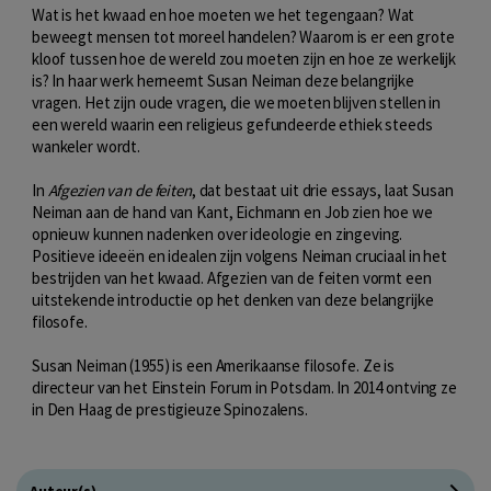
Wat is het kwaad en hoe moeten we het tegengaan? Wat
beweegt mensen tot moreel handelen? Waarom is er een grote
kloof tussen hoe de wereld zou moeten zijn en hoe ze werkelijk
is? In haar werk herneemt Susan Neiman deze belangrijke
vragen. Het zijn oude vragen, die we moeten blijven stellen in
een wereld waarin een religieus gefundeerde ethiek steeds
wankeler wordt.
In
Afgezien van de feiten
, dat bestaat uit drie essays, laat Susan
Neiman aan de hand van Kant, Eichmann en Job zien hoe we
opnieuw kunnen nadenken over ideologie en zingeving.
Positieve ideeën en idealen zijn volgens Neiman cruciaal in het
bestrijden van het kwaad. Afgezien van de feiten vormt een
uitstekende introductie op het denken van deze belangrijke
filosofe.
Susan Neiman (1955) is een Amerikaanse filosofe. Ze is
directeur van het Einstein Forum in Potsdam. In 2014 ontving ze
in Den Haag de prestigieuze Spinozalens.