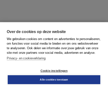
Over de cookies op deze website
We gebruiken cookies om content en advertenties te personaliseren,
© 2026
Koninklijke Boom uitgevers
om functies voor social media te bieden en om ons websiteverkeer
te analyseren. Ook delen we informatie over jouw gebruik van onze
Klantenservice
site met onze partners voor social media, adverteren en analyse.
Service & informatie
Privacy- en cookieverklaring
Contact
Retourneren
Docentenservice
Cookie-instellingen
Snel bestellen
Teamviewer
Alle cookies toestaan
Boom voor jou
Voor de boekhandel
Voor de pers
Publiceren bij Boom