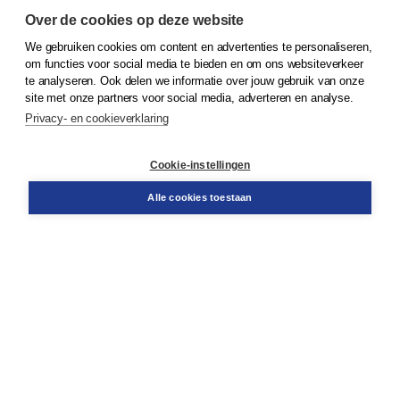
Over de cookies op deze website
We gebruiken cookies om content en advertenties te personaliseren,
© 2026
Koninklijke Boom uitgevers
om functies voor social media te bieden en om ons websiteverkeer
te analyseren. Ook delen we informatie over jouw gebruik van onze
Klantenservice
site met onze partners voor social media, adverteren en analyse.
Service & informatie
Privacy- en cookieverklaring
Contact
Retourneren
Docentenservice
Cookie-instellingen
Snel bestellen
Teamviewer
Alle cookies toestaan
Boom voor jou
Voor de boekhandel
Voor de pers
Publiceren bij Boom
Werken bij Boom & Vacatures
Over Boom
Wat ons drijft
Onze historie
Onze auteurs