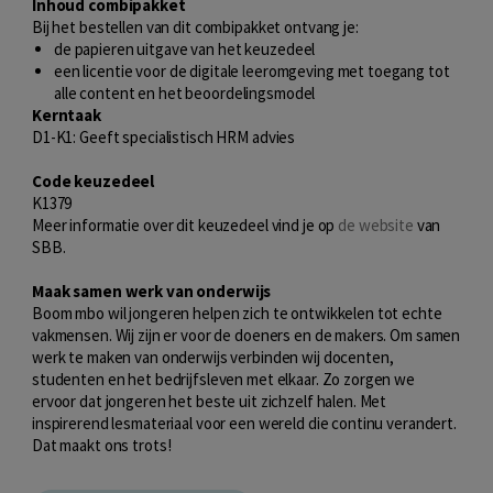
Inhoud combipakket
Bij het bestellen van dit combipakket ontvang je:
de papieren uitgave van het keuzedeel
een licentie voor de digitale leeromgeving met toegang tot
alle content en het beoordelingsmodel
Kerntaak
D1-K1: Geeft specialistisch HRM advies
Code keuzedeel
K1379
Meer informatie over dit keuzedeel vind je op
de website
van
SBB.
Maak samen werk van onderwijs
Boom mbo wil jongeren helpen zich te ontwikkelen tot echte
vakmensen. Wij zijn er voor de doeners en de makers. Om samen
werk te maken van onderwijs verbinden wij docenten,
studenten en het bedrijfsleven met elkaar. Zo zorgen we
ervoor dat jongeren het beste uit zichzelf halen. Met
inspirerend lesmateriaal voor een wereld die continu verandert.
Dat maakt ons trots!