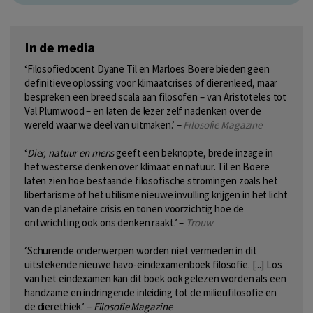
In de media
‘Filosofiedocent Dyane Til en Marloes Boere bieden geen
definitieve oplossing voor klimaatcrises of dierenleed, maar
bespreken een breed scala aan filosofen – van Aristoteles tot
Val Plumwood – en laten de lezer zelf nadenken over de
wereld waar we deel van uitmaken.’ –
Filosofie Magazine
‘
Dier, natuur en mens
geeft een beknopte, brede inzage in
het westerse denken over klimaat en natuur. Til en Boere
laten zien hoe bestaande filosofische stromingen zoals het
libertarisme of het utilisme nieuwe invulling krijgen in het licht
van de planetaire crisis en tonen voorzichtig hoe de
ontwrichting ook ons denken raakt.’ –
Trouw
‘Schurende onderwerpen worden niet vermeden in dit
uitstekende nieuwe havo-eindexamenboek filosofie. [...] Los
van het eindexamen kan dit boek ook gelezen worden als een
handzame en indringende inleiding tot de milieufilosofie en
de dierethiek.’ –
Filosofie Magazine