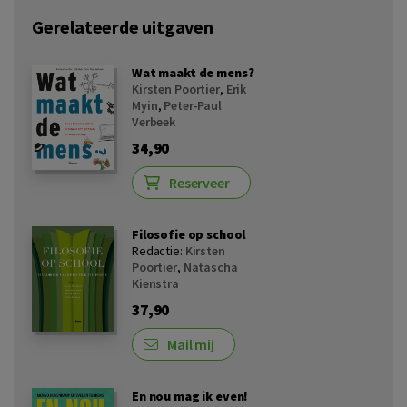
Gerelateerde uitgaven
Wat maakt de mens?
Kirsten Poortier
,
Erik
Myin
,
Peter-Paul
Verbeek
34,90
Reserveer
Filosofie op school
Redactie:
Kirsten
Poortier
,
Natascha
Kienstra
37,90
Mail mij
En nou mag ik even!