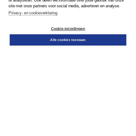
te analyseren. Ook delen we informatie over jouw gebruik van onze
Klantenservice
site met onze partners voor social media, adverteren en analyse.
Service & informatie
Privacy- en cookieverklaring
Contact
Retourneren
Docentenservice
Cookie-instellingen
Snel bestellen
Teamviewer
Alle cookies toestaan
Boom voor jou
Voor de boekhandel
Voor de pers
Publiceren bij Boom
Werken bij Boom & Vacatures
Over Boom
Wat ons drijft
Onze historie
Onze auteurs
Onze organisatie
Duurzaam ondernemen