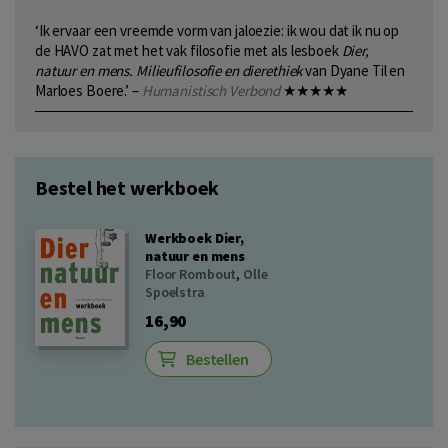
‘Ik ervaar een vreemde vorm van jaloezie: ik wou dat ik nu op
de HAVO zat met het vak filosofie met als lesboek
Dier,
natuur en mens. Milieufilosofie en dierethiek
van Dyane Til en
Marloes Boere.’ –
Humanistisch Verbond
★★★★★
Bestel het werkboek
Werkboek Dier,
natuur en mens
Floor Rombout
,
Olle
Spoelstra
16,90
Bestellen