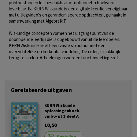
printbestanden los beschikbaar of optioneel in boekvorm
leverbaar. Bij KERN Wiskunde is een digitale licentie verkrijgbaar
met uitlegvideo's en gerandomiseerde opdrachten, gemaakt in
samenwerking met AlgebraKiT.
Wiskundige concepten vormen het uitgangspunt van de
doorlopende leerlijn die is opgebouwd vanuit de leerdoelen.
KERN Wiskunde heeft een vaste structuur met een
overzichtelijke en herkenbare indeling. De uitleg is makkelijk
terug te vinden. Afbeeldingen worden functioneel ingezet.
Gerelateerde uitgaven
KERN Wiskunde
oplossingenboek
vmbo-gt 3 deel A
10,50
Bestellen