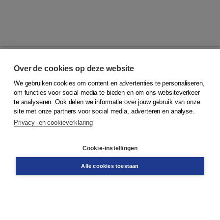
Over de cookies op deze website
We gebruiken cookies om content en advertenties te personaliseren,
© 2026
Koninklijke Boom uitgevers
om functies voor social media te bieden en om ons websiteverkeer
te analyseren. Ook delen we informatie over jouw gebruik van onze
Klantenservice
site met onze partners voor social media, adverteren en analyse.
Service & informatie
Privacy- en cookieverklaring
Contact
Retourneren
Docentenservice
Cookie-instellingen
Snel bestellen
Teamviewer
Alle cookies toestaan
Boom voor jou
Voor de boekhandel
Voor de pers
Publiceren bij Boom