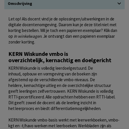
Omschrijving
Let op! Als docent vind je de oplossingen/uitwerkingen in de
digitale docentenomgeving. Daarom kun je deze titel niet met
korting bestellen. Wil je toch een papieren exemplaar? Klik dan
op
In winkelwagen
. Je ontvangt dan een papieren exemplaar
zonder korting.
KERN Wiskunde vmbo is
overzichtelijk, kernachtig en doelgericht
KERN Wiskunde is volledig leerdoelgestuurd. De
inhoud, opbouw en vormgeving van de boeken zijn
afgestemd op de verschillende vmbo-niveaus. De
heldere, kernachtige uitleg en de overzichtelijke structuur
geeft leerlingen zelfvertrouwen. KERN Wiskunde is volledig
RTTI-gecertificeerd. Alle opdrachten hebben een RTTI-label.
Dit geeft zowel de docent als de leerling inzicht in
het leerproces en biedt differentiatiemogelijkheden.
KERN Wiskunde vmbo-basis werkt met leerwerkboeken, vmbo-
kgt en -t/havo werken met leerboeken. Werkbladen zijn als