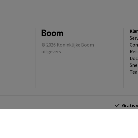
Kla
Ser
© 2026
Koninklijke Boom
Con
uitgevers
Ret
Doc
Sne
Tea
Gratis 
Algemene voorwaarden
Algemene voorwa