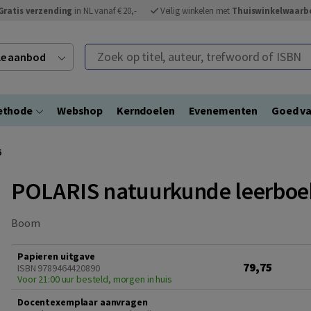
Gratis verzending
in NL vanaf € 20,-
Veilig winkelen met
Thuiswinkelwaarb
Zoek op titel, auteur, trefwoord of ISBN
ele aanbod
ethode
Webshop
Kerndoelen
Evenementen
Goed va
6
POLARIS natuurkunde leerbo
Boom
Papieren uitgave
79,75
ISBN 9789464420890
Voor 21:00 uur besteld, morgen in huis
Docentexemplaar aanvragen