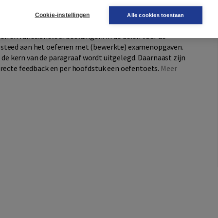
riaal.
Cookie-instellingen
Alle cookies toestaan
e natuurkundige concepten, die compact en helder worden
n en functionele afbeeldingen. In de delen voor de
esteed aan het oefenen met (bewerkte) examenopgaven.
in de kern van de paragraaf wordt uitgelegd. Daarnaast zijn
irecte feedback en per hoofdstuk een oefentoets.
Meer