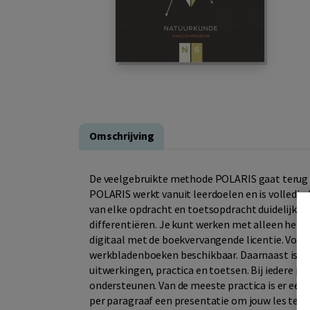
Omschrijving
De veelgebruikte methode POLARIS gaat terug na
POLARIS werkt vanuit leerdoelen en is volledig
van elke opdracht en toetsopdracht duidelijk v
differentiëren. Je kunt werken met alleen het b
digitaal met de boekvervangende licentie. Voor l
werkbladenboeken beschikbaar. Daarnaast is er
uitwerkingen, practica en toetsen. Bij iedere pa
ondersteunen. Van de meeste practica is er een 
per paragraaf een presentatie om jouw les te 