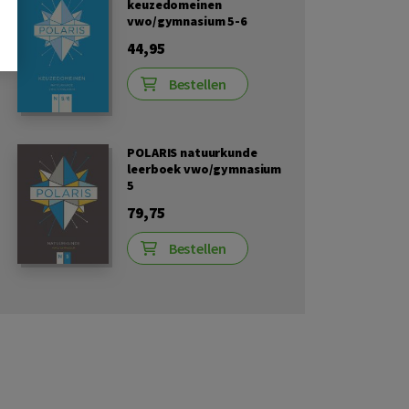
keuzedomeinen
vwo/gymnasium 5-6
44,95
Bestellen
POLARIS natuurkunde
leerboek vwo/gymnasium
5
79,75
Bestellen