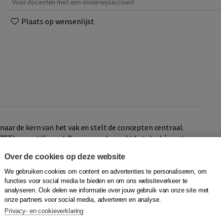
Voor docenten met een onderwijsaccount
Plaats op wensenlijst
ar de kern van het vak en stelt de concepten centraal.
 RTTI-gecertificeerd. Deze aanpak maakt het doel én nut
oor leerling en docent. Bovendien kun je hiermee eenvoudig
Over de cookies op deze website
oek, met het boek en de aanvullende licentie of volledig
eerjaar 1-2 en 3 zijn er losse practicum-
We gebruiken cookies om content en advertenties te personaliseren, om
 gratis online docentenmateriaal beschikbaar met
functies voor social media te bieden en om ons websiteverkeer te
analyseren. Ook delen we informatie over jouw gebruik van onze site met
ragraaf horen één of twee practica die het leerdoel
onze partners voor social media, adverteren en analyse.
inductieve en een deductieve variant. Ook biedt POLARIS
Privacy- en cookieverklaring
verrijken. De hoofdstukken van de SE-keuzedomeinen voor