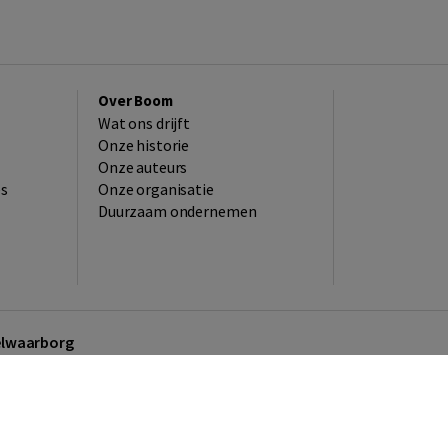
Over Boom
Wat ons drijft
Onze historie
Onze auteurs
es
Onze organisatie
Duurzaam ondernemen
kelwaarborg