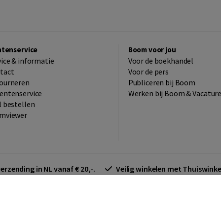
ntenservice
Boom voor jou
vice & informatie
Voor de boekhandel
tact
Voor de pers
ourneren
Publiceren bij Boom
entenservice
Werken bij Boom & Vacatur
l bestellen
mviewer
verzending in NL vanaf € 20,-.
Veilig winkelen met Thuiswin
arden zakelijk
Cookieverklaring
Disclaimer
Privacy policy