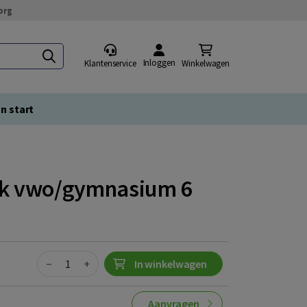
org
Inloggen
Klantenservice
Winkelwagen
n start
ek vwo/gymnasium 6
Quantity
−
+
In winkelwagen
Aanvragen