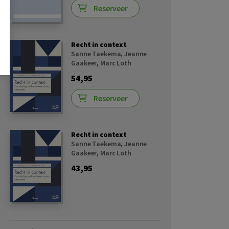
Reserveer
Recht in context
Sanne Taekema
,
Jeanne
Gaakeer
,
Marc Loth
54,95
Reserveer
Recht in context
Sanne Taekema
,
Jeanne
Gaakeer
,
Marc Loth
43,95