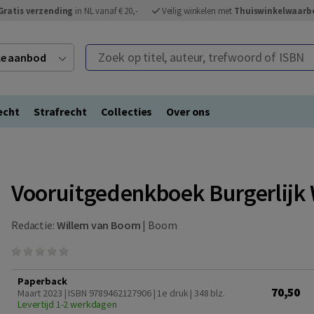
Gratis verzending
in NL vanaf € 20,-
Veilig winkelen met
Thuiswinkelwaarb
Zoek op titel, auteur, trefwoord of ISBN
ele aanbod
echt
Strafrecht
Collecties
Over ons
Vooruitgedenkboek Burgerlijk
Redactie:
Willem van Boom
|
Boom
Paperback
70,50
Maart 2023 | ISBN 9789462127906 | 1e druk
| 348 blz.
Levertijd 1-2 werkdagen