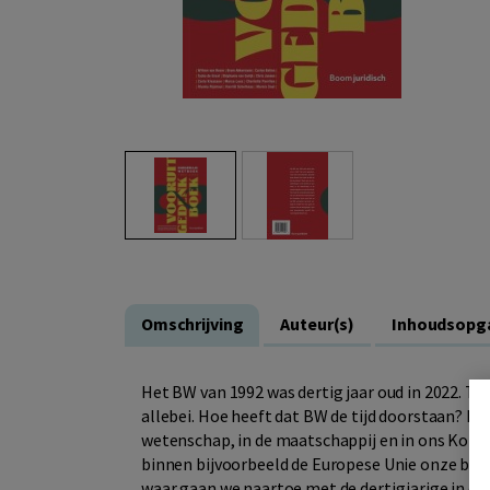
Omschrijving
Auteur(s)
Inhoudsopg
Het BW van 1992 was dertig jaar oud in 2022. Ti
allebei. Hoe heeft dat BW de tijd doorstaan? De
wetenschap, in de maatschappij en in ons Konin
binnen bijvoorbeeld de Europese Unie onze blik 
waar gaan we naartoe met de dertigjarige in e