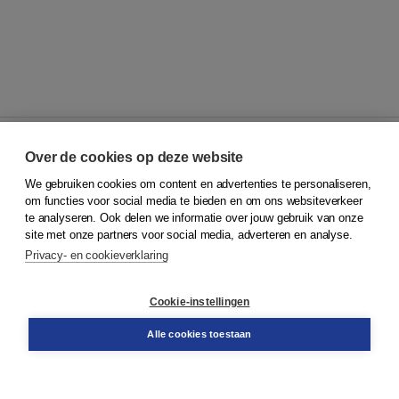
Over de cookies op deze website
We gebruiken cookies om content en advertenties te personaliseren,
© 2026
Koninklijke Boom uitgevers
om functies voor social media te bieden en om ons websiteverkeer
te analyseren. Ook delen we informatie over jouw gebruik van onze
Klantenservice
site met onze partners voor social media, adverteren en analyse.
Service & informatie
Privacy- en cookieverklaring
Contact
Retourneren
Docentenservice
Cookie-instellingen
Snel bestellen
Teamviewer
Alle cookies toestaan
Boom voor jou
Voor de boekhandel