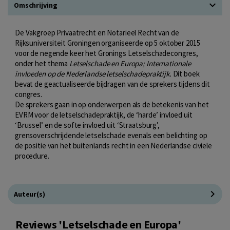
Omschrijving
De Vakgroep Privaatrecht en Notarieel Recht van de
Rijksuniversiteit Groningen organiseerde op 5 oktober 2015
voor de negende keer het Gronings Letselschadecongres,
onder het thema
Letselschade en Europa;
Internationale
invloeden op de Nederlandse letselschadepraktijk.
Dit boek
bevat de geactualiseerde bijdragen van de sprekers tijdens dit
congres.
De sprekers gaan in op onderwerpen als de betekenis van het
EVRM voor de letselschadepraktijk, de ‘harde’ invloed uit
‘Brussel’ en de softe invloed uit ‘Straatsburg’,
grensoverschrijdende letselschade evenals een belichting op
de positie van het buitenlands recht in een Nederlandse civiele
procedure.
Auteur(s)
Reviews 'Letselschade en Europa'