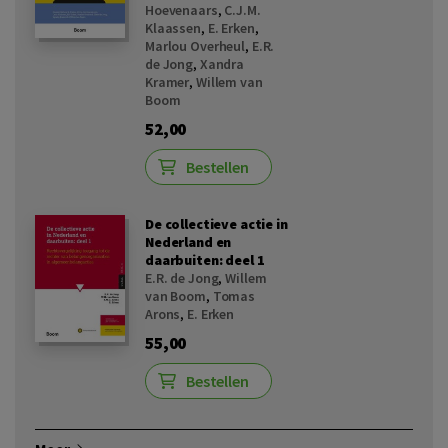
Hoevenaars
,
C.J.M.
Klaassen
,
E. Erken
,
Marlou Overheul
,
E.R.
de Jong
,
Xandra
Kramer
,
Willem van
Boom
52,00
Bestellen
De collectieve actie in
Nederland en
daarbuiten: deel 1
E.R. de Jong
,
Willem
van Boom
,
Tomas
Arons
,
E. Erken
55,00
Bestellen