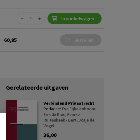
Quantity
−
+
In winkelwagen
60,95
Bestellen
Gerelateerde uitgaven
Verbindend Privaatrecht
Redactie:
Eva Eijkelenboom
,
Erik de Kloe
,
Femke
Ruitenbeek - Bart
,
Josje de
Vogel
36,00