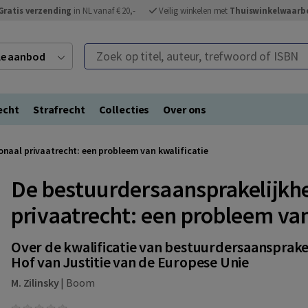
Gratis verzending
in NL vanaf € 20,-
Veilig winkelen met
Thuiswinkelwaarb
Zoek op titel, auteur, trefwoord of ISBN
ele aanbod
echt
Strafrecht
Collecties
Over ons
onaal privaatrecht: een probleem van kwalificatie
De bestuurdersaansprakelijkhei
privaatrecht: een probleem van
Over de kwalificatie van bestuurdersaansprakel
Hof van Justitie van de Europese Unie
M. Zilinsky
|
Boom