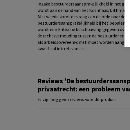
inzake bestuurdersaansprakelijkheid in het geva
wordt aan de hand van het Kornhaas/Dithmar-a
Als tweede komt de vraag aan de orde naar de kw
bestuurdersaansprakelijkheid bij het bepalen v
wordt een kritische beschouwing gegeven over 
de rechtsverhouding tussen de bestuurder en 
als arbeidsovereenkomst moet worden aangemer
kwalificatie irrelevant is.
Reviews 'De bestuurdersaanspr
privaatrecht: een probleem van
Er zijn nog geen reviews voor dit product