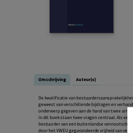
Omschrijving
Auteur(s)
De kwalificatie van bestuurdersaansprakelijkhei
geweest van verschillende bijdragen en verhand
onderwerp gegeven aan de hand van twee arreste
In dit boek staan twee vragen centraal. Als eer
bestuurder van een buitenlandse vennootschap a
door het VWEU gegarandeerde vrijheid van vesti