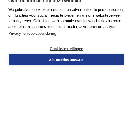
Over de cookies op deze website
We gebruiken cookies om content en advertenties te personaliseren,
© 2026
Koninklijke Boom uitgevers
om functies voor social media te bieden en om ons websiteverkeer
te analyseren. Ook delen we informatie over jouw gebruik van onze
Klantenservice
site met onze partners voor social media, adverteren en analyse.
Service & informatie
Privacy- en cookieverklaring
Contact
Retourneren
Docentenservice
Cookie-instellingen
Snel bestellen
Teamviewer
Alle cookies toestaan
Boom voor jou
Voor de boekhandel
Voor de pers
Publiceren bij Boom
Werken bij Boom & Vacatures
Over Boom
Wat ons drijft
Onze historie
Onze auteurs
Onze organisatie