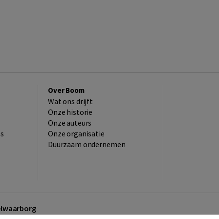
Over Boom
Wat ons drijft
Onze historie
Onze auteurs
es
Onze organisatie
Duurzaam ondernemen
kelwaarborg