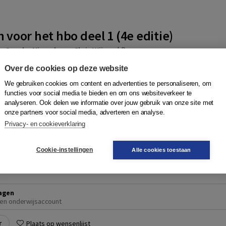
voor het hbo deel 1 (4e editie)
k
,
Sascha Nieuwboer
,
Chris Wijnen
|
Boom
t hbo is een complete leermethode met een stevige didactische ba
Over de cookies op deze website
ode bestaat uit twee samenhangende delen: Boekho...
Meer
We gebruiken cookies om content en advertenties te personaliseren, om
functies voor social media te bieden en om ons websiteverkeer te
ting
analyseren. Ook delen we informatie over jouw gebruik van onze site met
onze partners voor social media, adverteren en analyse.
Privacy- en cookieverklaring
ctieve leeromgeving (2 jaar toegang via Boom Academie)
123,
9024458554 | 4e druk
d, morgen in huis
Cookie-instellingen
Alle cookies toestaan
mgeving (2 jaar toegang via Boom Academie)
99,50
agen
en onderwijsaccount
r
Plaats op wensenlijst