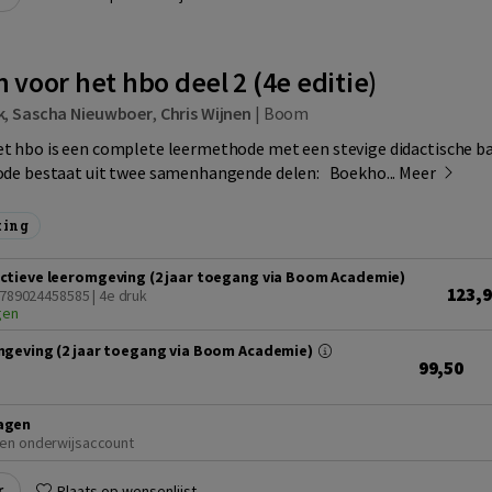
voor het hbo deel 2 (4e editie)
k
,
Sascha Nieuwboer
,
Chris Wijnen
|
Boom
t hbo is een complete leermethode met een stevige didactische ba
ode bestaat uit twee samenhangende delen: Boekho...
Meer
ting
ctieve leeromgeving (2 jaar toegang via Boom Academie)
123,
9789024458585 | 4e druk
gen
mgeving (2 jaar toegang via Boom Academie)
99,50
agen
en onderwijsaccount
r
Plaats op wensenlijst