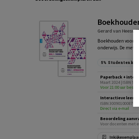
Boekhouden 
Gerard van Heeswij
Boekhouden voor he
onderwijs. De meth
5%
Studentenkor
Paperback + intera
Maart 2024 | ISBN 978
Voor 21:00 uur bestel
Interactieve leero
ISBN 3009010008706
Direct via e-mail
Beoordeling aanvr
Voor docenten met e
Inkijkexemplaa