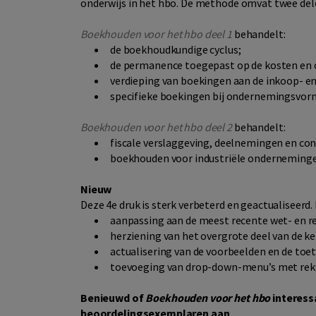
onderwijs in het hbo. De methode omvat twee del
Boekhouden voor het hbo deel 1
behandelt:
de boekhoudkundige cyclus;
de permanence toegepast op de kosten en
verdieping van boekingen aan de inkoop- en
specifieke boekingen bij ondernemingsvorme
Boekhouden voor het hbo deel 2
behandelt:
fiscale verslaggeving, deelnemingen en con
boekhouden voor industriële onderneming
Nieuw
Deze 4e druk is sterk verbeterd en geactualiseerd.
aanpassing aan de meest recente wet- en r
herziening van het overgrote deel van de ke
actualisering van de voorbeelden en de toe
toevoeging van drop-down-menu’s met rek
Benieuwd of
Boekhouden voor het hbo
interess
beoordelingsexemplaren aan