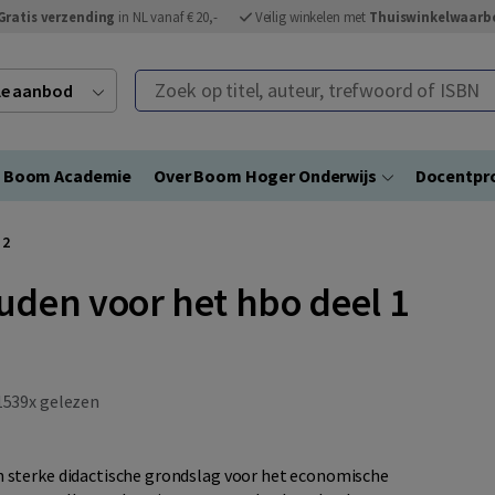
Gratis verzending
in NL vanaf € 20,-
Veilig winkelen met
Thuiswinkelwaarb
Zoek op titel, auteur, trefwoord of ISBN
ele aanbod
Boom Academie
Over Boom Hoger Onderwijs
Docentpro
 2
den voor het hbo deel 1
539x gelezen
 sterke didactische grondslag voor het economische