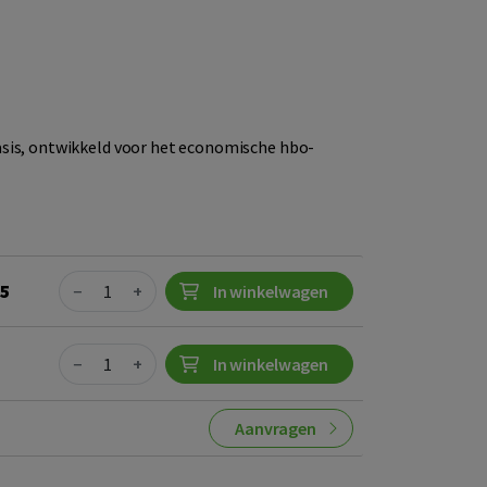
sis, ontwikkeld voor het economische hbo-
Quantity
95
−
+
In winkelwagen
Quantity
−
+
In winkelwagen
Aanvragen