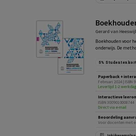
Boekhouden 
Gerard van Heeswij
Boekhouden voor he
onderwijs. De meth
5%
Studentenkor
Paperback + intera
Februari 2024 | ISBN 
Levertijd 1-2 werkda
Interactieve leero
ISBN 3009010008744
Direct via e-mail
Beoordeling aanvr
Voor docenten met e
Inkijkexemplaa