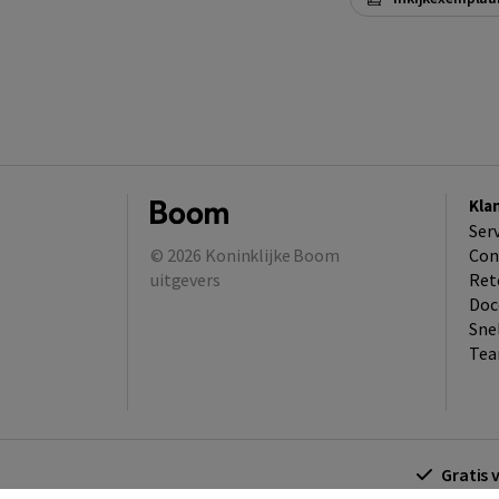
Kla
Ser
© 2026
Koninklijke Boom
Con
uitgevers
Ret
Doc
Sne
Tea
Gratis 