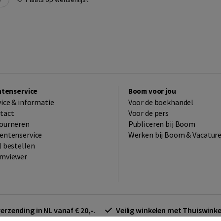
ntenservice
Boom voor jou
vice & informatie
Voor de boekhandel
tact
Voor de pers
ourneren
Publiceren bij Boom
entenservice
Werken bij Boom & Vacatur
l bestellen
mviewer
verzending in NL vanaf € 20,-.
Veilig winkelen met Thuiswin