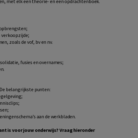
en, met elk een theorie- en een opdrachtenboek.
 opbrengsten;
 verkoopzijde;
n, zoals de vof, bv en nv.
solidatie, fusies en overnames;
en.
 De belangrijkste punten:
egelgeving;
nnisclips;
tsen;
eningenschema’s aan de werkbladen.
ant is voor jouw onderwijs? Vraag hieronder