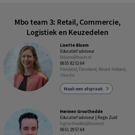
Mbo team 3: Retail, Commercie,
Logistiek en Keuzedelen
Lisette Bloem
Educatief adviseur
l.bloem@boom.nl
06 55 82 52 64
Friesland, Flevoland, Noord-Holland,
Utrecht
Maak een afspraak
Hermen Groothedde
Educatief adviseur | Regio Zuid
h.groothedde@boom.nl
06 51 29 57 64