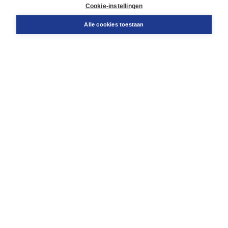
Docentenservice
Cookie-instellingen
Snel bestellen
Teamviewer
Alle cookies toestaan
Boom voor jou
Voor de boekhandel
Voor de pers
Publiceren bij Boom
Werken bij Boom & Vacatures
Over Boom
Wat ons drijft
Onze historie
Onze auteurs
Onze organisatie
Duurzaam ondernemen
Gratis verzending in NL vanaf € 20,-.
Veilig winkelen met Thuiswinkelwaarborg