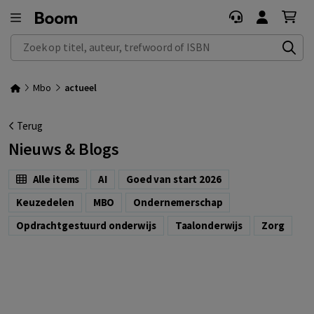
Zoek op titel, auteur, trefwoord of ISBN
Mbo
actueel
Terug
Nieuws & Blogs
Alle items
AI
Goed van start 2026
Keuzedelen
MBO
Ondernemerschap
Opdrachtgestuurd onderwijs
Taalonderwijs
Zorg