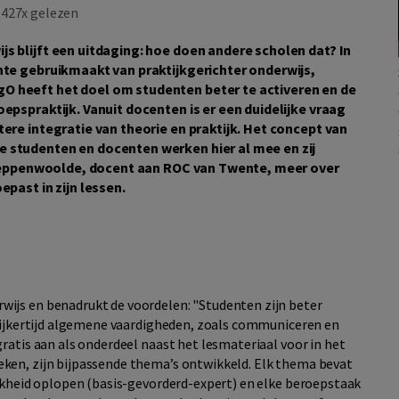
427x gelezen
s blijft een uitdaging: hoe doen andere scholen dat? In
nte gebruikmaakt van praktijkgerichter onderwijs,
O heeft het doel om studenten beter te activeren en de
epspraktijk. Vanuit docenten is er een duidelijke vraag
ere integratie van theorie en praktijk. Het concept van
 studenten en docenten werken hier al mee en zij
re Seppenwoolde, docent aan ROC van Twente, meer over
epast in zijn lessen.
ijs en benadrukt de voordelen: "Studenten zijn beter
elijkertijd algemene vaardigheden, zoals communiceren en
ratis aan als onderdeel naast het lesmateriaal voor in het
ken, zijn bijpassende thema’s ontwikkeld. Elk thema bevat
ijkheid oplopen (basis-gevorderd-expert) en elke beroepstaak