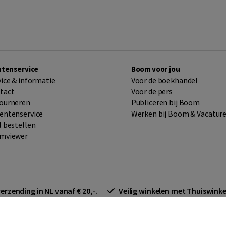
ntenservice
Boom voor jou
vice & informatie
Voor de boekhandel
tact
Voor de pers
ourneren
Publiceren bij Boom
entenservice
Werken bij Boom & Vacatur
l bestellen
mviewer
verzending in NL vanaf € 20,-.
Veilig winkelen met Thuiswin