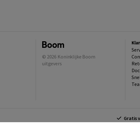
Kla
Ser
© 2026
Koninklijke Boom
Con
uitgevers
Ret
Doc
Sne
Tea
Gratis 