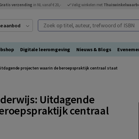
Gratis verzending
in NL vanaf € 20,-
Veilig winkelen met
Thuiswinkelwaarb
Zoek op titel, auteur, trefwoord of ISBN
ele aanbod
bshop
Digitale leeromgeving
Nieuws & Blogs
Eveneme
tdagende projecten waarin de beroepspraktijk centraal staat
derwijs: Uitdagende
eroepspraktijk centraal