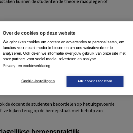
oepstaken kunnen de studenten de theorie raadplegen of
 praktijk
Over de cookies op deze website
ombinatie van de theorie en de praktijk van dagelijkse
We gebruiken cookies om content en advertenties te personaliseren, om
de bijbehorende theorie van een leerwerkboek. Een
functies voor social media te bieden en om ons websiteverkeer te
 het OgO-thema Personeelsmanagement, getiteld Werving en
analyseren. Ook delen we informatie over jouw gebruik van onze site met
r een situatie geschetst van een bedrijf dat een vacature
onze partners voor social media, adverteren en analyse.
jkt de student naar zijn eigen ervaringen met solliciteren en
Privacy- en cookieverklaring
ent vacatures kenbaar maken. Bij stap twee, voorbereiden,
 het aan te nemen personeel en stelt hij een vacature op.
Cookie-instellingen
Alle cookies toestaan
 binnenkomen. In stap drie, uitvoeren, bereidt de student een
 het gesprek motiveert de student welke kandidaat hij
ook de docent de studenten beoordelen op het uitgevoerde
ijf: ze kijken terug op de beroepstaak met behulp van
dagelijkse beroepspraktijk