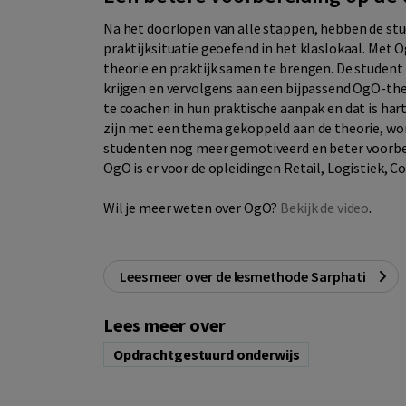
Na het doorlopen van alle stappen, hebben de stud
praktijksituatie geoefend in het klaslokaal. Met
theorie en praktijk samen te brengen. De student
krijgen en vervolgens aan een bijpassend OgO-the
te coachen in hun praktische aanpak en dat is har
zijn met een thema gekoppeld aan de theorie, word
studenten nog meer gemotiveerd en beter voorber
OgO is er voor de opleidingen Retail, Logistiek,
Wil je meer weten over OgO?
Bekijk de video
.
Lees meer over de lesmethode Sarphati
Lees meer over
Opdrachtgestuurd onderwijs