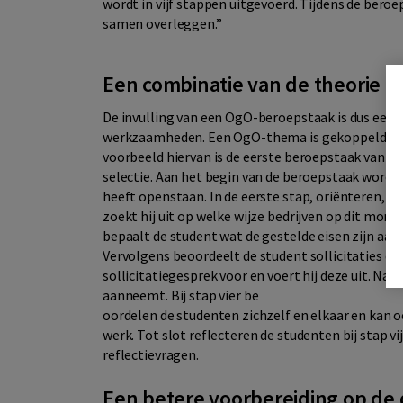
wordt in vijf stappen uitgevoerd. Tijdens de ber
samen overleggen.”
Een combinatie van de theorie en
De invulling van een OgO-beroepstaak is dus een c
werkzaamheden. Een OgO-thema is gekoppeld aan 
voorbeeld hiervan is de eerste beroepstaak van
selectie. Aan het begin van de beroepstaak wordt e
heeft openstaan. In de eerste stap, oriënteren, ki
zoekt hij uit op welke wijze bedrijven op dit mom
bepaalt de student wat de gestelde eisen zijn aan
Vervolgens beoordeelt de student sollicitaties die
sollicitatiegesprek voor en voert hij deze uit. Na
aanneemt. Bij stap vier be
oordelen de studenten zichzelf en elkaar en kan 
werk. Tot slot reflecteren de studenten bij stap v
reflectievragen.
Een betere voorbereiding op de 