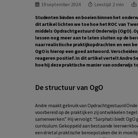
19 september 2024
Leestijd:
2 min
Studenten binden en boeien binnen het onderwij
dit artikel lichten we toe hoe het ROC van Twe
middels Opdrachtgestuurd Onderwijs (OgO). Og
lessen nog meer aan te laten sluiten op de bero
naar realistische praktijkopdrachten en een bet
OgO is hierop een goed antwoord. Verscheidene
reageren positief. In dit artikel vertelt And
hoe hij deze praktische manier van onderwijs to
De structuur van OgO
Andre maakt gebruik van Opdrachtgestuurd Onderw
voorbereid op de praktijk en zij ontwikkelen teg
samenwerken.” Hij vervolgt: “Sarphati biedt OgO g
curriculum. Gekoppeld aan bestaande leerwerkboe
een drietal praktische beroepstaken die in moeil