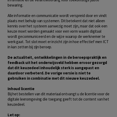
bewaring.
Alle informatie en communicatie wordt verspreid door en vindt
plaats met behulp van systemen. Dit betekent dat niet alleen
kennis over het systeem aanwezig moet zijn, maar dat ook een
keuze moet worden gemaakt voor een vorm waarin digitaal
wordt gecommuniceerd en de wijze waarop de werknemer te
werk gaat. Tot slot moet er inzicht zijn in hoe effectief men ICT
in kan zetten bij zijn beroep.
De actualiteit, ontwikkelingen in de beroepspraktijk en
feedback uit het onderwijsveld hebben ervoor gezorgd
dat dit keuzedeel inhoudelijk sterk is aangepast en
daardoor verbeterd. De vorige versie is niet te
gebruiken in combinatie met dit nieuwe keuzedeel.
Inhoud licentie
Bij het bestellen van dit materiaal ontvangt u de licentie voor de
digitale leeromgeving die toegang geeft tot de content van het
keuzedeel.
Let op: