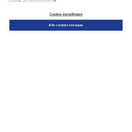
Contact
Retourneren
Docentenservice
Cookie-instellingen
Snel bestellen
Teamviewer
Alle cookies toestaan
Boom voor jou
Voor de boekhandel
Voor de pers
Publiceren bij Boom
Werken bij Boom & Vacatures
Over Boom
Wat ons drijft
Onze historie
Onze auteurs
Onze organisatie
Duurzaam ondernemen
Gratis verzending in NL vanaf € 20,-.
Veilig winkelen met Thuiswinkelwaarborg