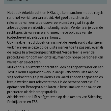
Het boek Arbeidsrecht en HR laat je kennismaken met de regels
rond het verrichten van arbeid. Het geeft inzicht in de
relevantie van een arbeidsovereenkomst en gaat in op de
arbeidstijden en arbeidsomstandigheden. Verder leer je over de
rechtspositie van een werknemer, mede op basis van de
(collectieve) arbeidsovereenkomst.
Ook maak je met dit boek kennis met de regels rond vakantie en
verlof en leer je deze op de juiste manier toe te passen, evenals
de regels bij arbeidsongeschiktheid. Verder leer je over de
procedures rondom een ontslag, maar ook hoe je personeel kan
werven en selecteren.
Met kennis- en inzichtopdrachten, een begrippentrainer en een
Test je kennis opdracht werk je aan je vakkennis. Met Aan de
slag opdrachten ga je vakkennis en vaardigheden toepassen en
leer je werken met relevante tools in de beroepscontext. De
opdrachten Beroepstaken laten je kennismaken met taken en
producten uit de beroepspraktijk.
Arbeidsrecht en HR is afgestemd op de examens van Stichting
Praktijkleren en ESS.