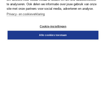
te analyseren. Ook delen we informatie over jouw gebruik van onze
Klantenservice
site met onze partners voor social media, adverteren en analyse.
Service & informatie
Privacy- en cookieverklaring
Contact
Retourneren
Docentenservice
Cookie-instellingen
Snel bestellen
Teamviewer
Alle cookies toestaan
Boom voor jou
Voor de boekhandel
Voor de pers
Publiceren bij Boom
Werken bij Boom & Vacatures
Over Boom
Wat ons drijft
Onze historie
Onze auteurs
Onze organisatie
Duurzaam ondernemen