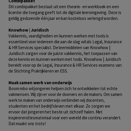
Combipakket
Dit combipakket bestaat uit een theorie- en werkboek en een
licentie die toegang geeft tot de digitale leeromgeving. Deze is
geldig gedurende één jaar en kan kosteloos verlengd worden.
Knowhow | Juridisch
Vakkennis, vaardigheden en kunnen werken met tools is
essentieel voor iedereen die aan de slag wil als Legal, Insurance
& HR Services specialist. De leermiddelen van Knowhow |
Juridisch zorgen voor de juiste vakkennis, het toepassen van
deze kennis en kunnen werken met tools. Knowhow | Juridisch
bereidt voor op de Legal, Insurance & HR Services examens van
de Stichting Praktijkleren en ESS.
Maak samen werk van onderwijs
Boom mbo wil jongeren helpen zich te ontwikkelen tot echte
vakmensen. Wij zijn er voor de doeners en de makers. Om samen
werk te maken van onderwijs verbinden wij docenten,
studenten en het bedrijfsleven met elkaar. Zo zorgen we
ervoor dat jongeren het beste uit zichzelf halen. Met
inspirerend lesmateriaal voor een wereld die continu verandert.
Dat maakt ons trots!