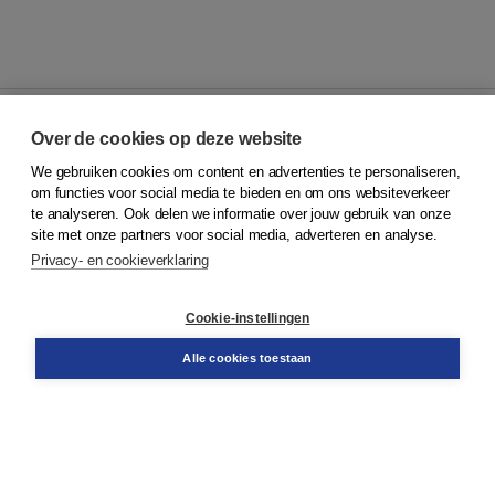
Over de cookies op deze website
We gebruiken cookies om content en advertenties te personaliseren,
© 2026
Koninklijke Boom uitgevers
om functies voor social media te bieden en om ons websiteverkeer
te analyseren. Ook delen we informatie over jouw gebruik van onze
Klantenservice
site met onze partners voor social media, adverteren en analyse.
Service & informatie
Privacy- en cookieverklaring
Contact
Retourneren
Docentenservice
Cookie-instellingen
Snel bestellen
Teamviewer
Alle cookies toestaan
Boom voor jou
Voor de boekhandel
Voor de pers
Publiceren bij Boom
Werken bij Boom & Vacatures