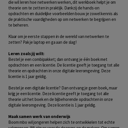
die wil leren hoe netwerken werken, dit werkboek helpt je om
theorie om te zetten in praktijk. Dankzij de hands-on
opdrachten en duidelijke voorbeelden bouw je zowel kennis als
de praktische vaardigheden op om netwerken te begrijpen en
te beheren.
Klaar om je eerste stappen in de wereld van netwerken te
zetten? Pak je laptop en ga aan de slag!
Leren zoals jij wilt:
Bestel je een combipakket; dan ontvang je één boek met
opdrachten en een licentie. De licentie geeft je toegang tot alle
theorie en opdrachten in onze digitale leeromgeving. Deze
licentie is 1 jaar geldig.
Bestel je een digitale licentie? Dan ontvang je geen boek, maar
krijg je een licentie. Deze licentie geeft je toegang tot alle
theorie uit het boek en de bijbehorende opdrachten in onze
digitale leeromgeving. Deze licentie is 1 jaar geldig.
Maak samen werk van onderwijs
Boom mbo wil jongeren helpen zich te ontwikkelen tot echte
vakmensen. Wij zijn er voor de doeners en de makers. Om samen