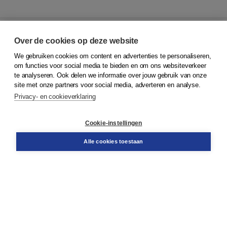
Over de cookies op deze website
We gebruiken cookies om content en advertenties te personaliseren,
© 2026
Koninklijke Boom uitgevers
om functies voor social media te bieden en om ons websiteverkeer
te analyseren. Ook delen we informatie over jouw gebruik van onze
Klantenservice
site met onze partners voor social media, adverteren en analyse.
Service & informatie
Privacy- en cookieverklaring
Contact
Retourneren
Docentenservice
Cookie-instellingen
Snel bestellen
Teamviewer
Alle cookies toestaan
Boom voor jou
Voor de boekhandel
Voor de pers
Publiceren bij Boom
Werken bij Boom & Vacatures
Over Boom