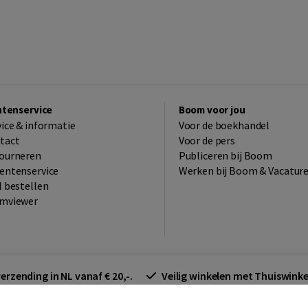
ntenservice
Boom voor jou
vice & informatie
Voor de boekhandel
tact
Voor de pers
ourneren
Publiceren bij Boom
entenservice
Werken bij Boom & Vacatur
l bestellen
mviewer
verzending in NL vanaf € 20,-.
Veilig winkelen met Thuiswin