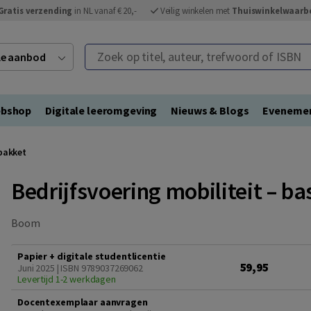
Gratis verzending
in NL vanaf € 20,-
Veilig winkelen met
Thuiswinkelwaarb
Zoek op titel, auteur, trefwoord of ISBN
ele aanbod
bshop
Digitale leeromgeving
Nieuws & Blogs
Eveneme
ipakket
Bedrijfsvoering mobiliteit – ba
Boom
Papier + digitale studentlicentie
59,95
Juni 2025 | ISBN 9789037269062
Levertijd 1-2 werkdagen
Docentexemplaar aanvragen