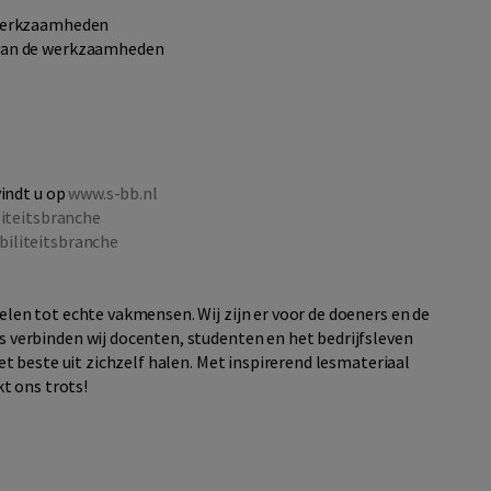
 werkzaamheden
 van de werkzaamheden
vindt u op
www.s-bb.nl
liteitsbranche
iliteitsbranche
en tot echte vakmensen. Wij zijn er voor de doeners en de
verbinden wij docenten, studenten en het bedrijfsleven
t beste uit zichzelf halen. Met inspirerend lesmateriaal
t ons trots!