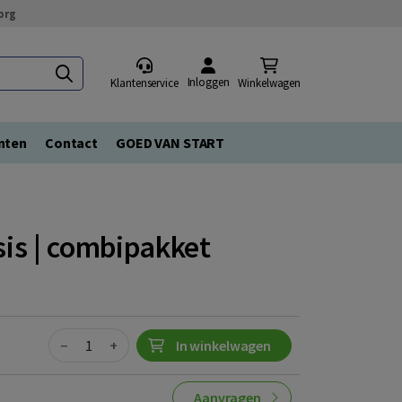
org
Inloggen
Klantenservice
Winkelwagen
nten
Contact
GOED VAN START
sis | combipakket
Quantity
−
+
In winkelwagen
Aanvragen