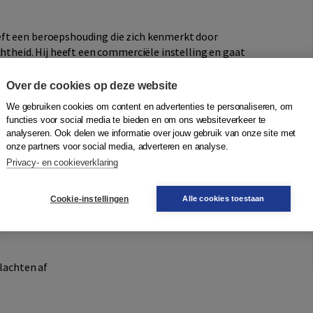
ft een beroepshouding die zich kenmerkt door
chtheid. Hij heeft een commerciële instelling en gaat
rdoen. Hij kan goed samenwerken en is communicatief en
 en spreekt de taal van de klant. Hij vertaalt de behoefte
Over de cookies op deze website
 producten- en dienstenaanbod van het bedrijf. Hij is
We gebruiken cookies om content en advertenties te personaliseren, om
ook bij tegenslag, en heeft kennis van onderhandelen.
functies voor social media te bieden en om ons websiteverkeer te
 is een teamplayer en zorgt dat de administratieve
analyseren. Ook delen we informatie over jouw gebruik van onze site met
onze partners voor social media, adverteren en analyse.
Privacy- en cookieverklaring
u:
Cookie-instellingen
Alle cookies toestaan
e toegang geeft tot de content van het leermiddel
klachten af