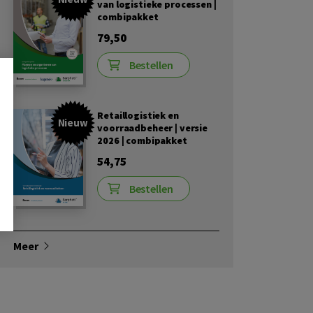
van logistieke processen |
combipakket
79,50
Bestellen
Retaillogistiek en
Nieuw
voorraadbeheer | versie
2026 | combipakket
54,75
Bestellen
Meer