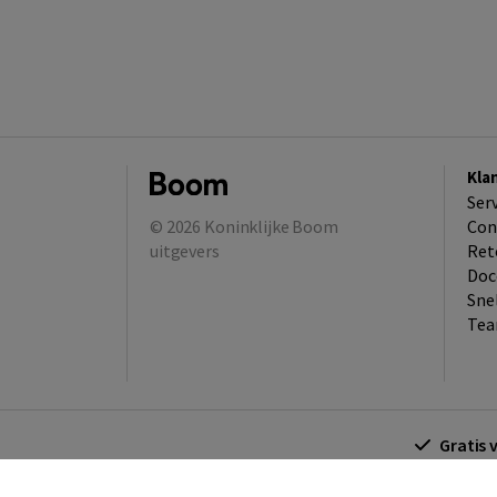
Kla
Ser
© 2026
Koninklijke Boom
Con
uitgevers
Ret
Doc
Sne
Tea
Gratis 