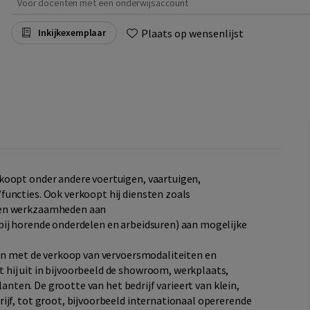
Voor docenten met een onderwijsaccount
Plaats op wensenlijst
Inkijkexemplaar
koopt onder andere voertuigen, vaartuigen,
uncties. Ook verkoopt hij diensten zoals
ren werkzaamheden aan
bij horende onderdelen en arbeidsuren) aan mogelijke
den met de verkoop van vervoersmodaliteiten en
hij uit in bijvoorbeeld de showroom, werkplaats,
klanten. De grootte van het bedrijf varieert van klein,
ijf, tot groot, bijvoorbeeld internationaal opererende