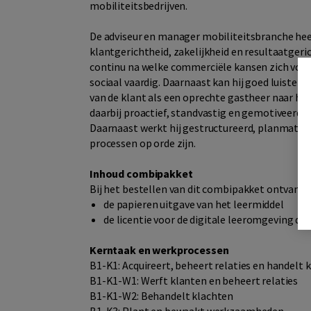
mobiliteitsbedrijven.
De adviseur en manager mobiliteitsbranche hee
klantgerichtheid, zakelijkheid en resultaatgeri
continu na welke commerciële kansen zich voo
sociaal vaardig. Daarnaast kan hij goed luisteren
van de klant als een oprechte gastheer naar het
daarbij proactief, standvastig en gemotiveerd, 
Daarnaast werkt hij gestructureerd, planmatig,
processen op orde zijn.
Inhoud combipakket
Bij het bestellen van dit combipakket ontvangt 
de papieren uitgave van het leermiddel
de licentie voor de digitale leeromgeving di
Kerntaak en werkprocessen
B1-K1: Acquireert, beheert relaties en handelt 
B1-K1-W1: Werft klanten en beheert relaties
B1-K1-W2: Behandelt klachten