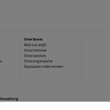
Over Boom
Wat ons drijft
Onze historie
Onze auteurs
es
Onze organisatie
Duurzaam ondernemen
kelwaarborg