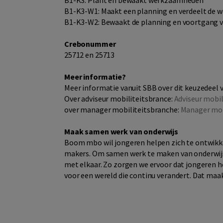
B1-K3: Plant en bewaakt werkzaamheden
B1-K3-W1: Maakt een planning en verdeelt de
B1-K3-W2: Bewaakt de planning en voortgang
Crebonummer
25712 en 25713
Meer informatie?
Meer informatie vanuit SBB over dit keuzedeel 
Over adviseur mobiliteitsbrance:
Adviseur mobi
over manager mobiliteitsbranche:
Manager mob
Maak samen werk van onderwijs
Boom mbo wil jongeren helpen zich te ontwikkel
makers. Om samen werk te maken van onderwijs 
met elkaar. Zo zorgen we ervoor dat jongeren he
voor een wereld die continu verandert. Dat maak