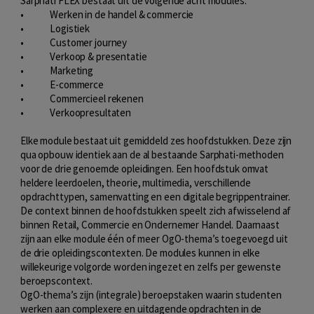
Sarphati FLEX bestaat uit de volgende acht modules:
• Werken in de handel & commercie
• Logistiek
• Customer journey
• Verkoop & presentatie
• Marketing
• E-commerce
• Commercieel rekenen
• Verkoopresultaten
Elke module bestaat uit gemiddeld zes hoofdstukken. Deze zijn
qua opbouw identiek aan de al bestaande Sarphati-methoden
voor de drie genoemde opleidingen. Een hoofdstuk omvat
heldere leerdoelen, theorie, multimedia, verschillende
opdrachttypen, samenvatting en een digitale begrippentrainer.
De context binnen de hoofdstukken speelt zich afwisselend af
binnen Retail, Commercie en Ondernemer Handel. Daarnaast
zijn aan elke module één of meer OgO-thema’s toegevoegd uit
de drie opleidingscontexten. De modules kunnen in elke
willekeurige volgorde worden ingezet en zelfs per gewenste
beroepscontext.
OgO-thema’s zijn (integrale) beroepstaken waarin studenten
werken aan complexere en uitdagende opdrachten in de