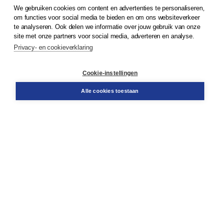
We gebruiken cookies om content en advertenties te personaliseren,
© 2026
Koninklijke Boom uitgevers
om functies voor social media te bieden en om ons websiteverkeer
te analyseren. Ook delen we informatie over jouw gebruik van onze
Klantenservice
site met onze partners voor social media, adverteren en analyse.
Service & informatie
Privacy- en cookieverklaring
Contact
Retourneren
Docentenservice
Cookie-instellingen
Snel bestellen
Teamviewer
Alle cookies toestaan
Boom voor jou
Voor de boekhandel
Voor de pers
Publiceren bij Boom
Werken bij Boom & Vacatures
Over Boom
Wat ons drijft
Onze historie
Onze auteurs
Onze organisatie
Duurzaam ondernemen