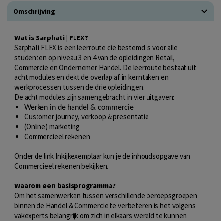
Omschrijving
Wat is Sarphati | FLEX?
Sarphati FLEX is een leerroute die bestemd is voor alle
studenten op niveau 3 en 4 van de opleidingen Retail,
Commercie en Ondernemer Handel. De leerroute bestaat uit
acht modules en dekt de overlap af in kerntaken en
werkprocessen tussen de drie opleidingen.
De acht modules zijn samengebracht in vier uitgaven:
Werken in de handel & commercie
Customer journey, verkoop & presentatie
(Online) marketing
Commercieel rekenen
Onder de link Inkijkexemplaar kun je de inhoudsopgave van
Commercieel rekenen bekijken.
Waarom een basisprogramma?
Om het samenwerken tussen verschillende beroepsgroepen
binnen de Handel & Commercie te verbeteren is het volgens
vakexperts belangrijk om zich in elkaars wereld te kunnen