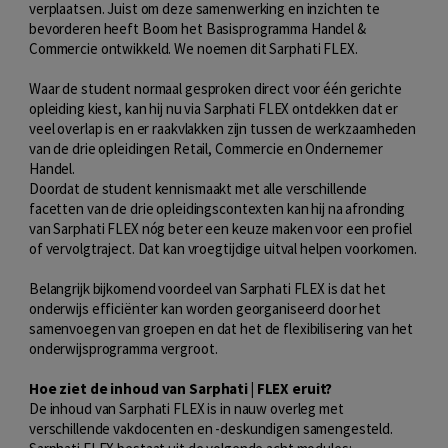
verplaatsen. Juist om deze samenwerking en inzichten te
bevorderen heeft Boom het Basisprogramma Handel &
Commercie ontwikkeld. We noemen dit Sarphati FLEX.
Waar de student normaal gesproken direct voor één gerichte
opleiding kiest, kan hij nu via Sarphati FLEX ontdekken dat er
veel overlap is en er raakvlakken zijn tussen de werkzaamheden
van de drie opleidingen Retail, Commercie en Ondernemer
Handel.
Doordat de student kennismaakt met alle verschillende
facetten van de drie opleidingscontexten kan hij na afronding
van Sarphati FLEX nóg beter een keuze maken voor een profiel
of vervolgtraject. Dat kan vroegtijdige uitval helpen voorkomen.
Belangrijk bijkomend voordeel van Sarphati FLEX is dat het
onderwijs efficiënter kan worden georganiseerd door het
samenvoegen van groepen en dat het de flexibilisering van het
onderwijsprogramma vergroot.
Hoe ziet de inhoud van Sarphati | FLEX eruit?
De inhoud van Sarphati FLEX is in nauw overleg met
verschillende vakdocenten en -deskundigen samengesteld.