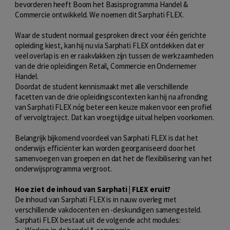
bevorderen heeft Boom het Basisprogramma Handel &
Commercie ontwikkeld. We noemen dit Sarphati FLEX.
Waar de student normaal gesproken direct voor één gerichte
opleiding kiest, kan hij nu via Sarphati FLEX ontdekken dat er
veel overlap is en er raakvlakken zijn tussen de werkzaamheden
van de drie opleidingen Retail, Commercie en Ondernemer
Handel.
Doordat de student kennismaakt met alle verschillende
facetten van de drie opleidingscontexten kan hij na afronding
van Sarphati FLEX nóg beter een keuze maken voor een profiel
of vervolgtraject. Dat kan vroegtijdige uitval helpen voorkomen.
Belangrijk bijkomend voordeel van Sarphati FLEX is dat het
onderwijs efficiënter kan worden georganiseerd door het
samenvoegen van groepen en dat het de flexibilisering van het
onderwijsprogramma vergroot.
Hoe ziet de inhoud van Sarphati | FLEX eruit?
De inhoud van Sarphati FLEX is in nauw overleg met
verschillende vakdocenten en -deskundigen samengesteld.
Sarphati FLEX bestaat uit de volgende acht modules: