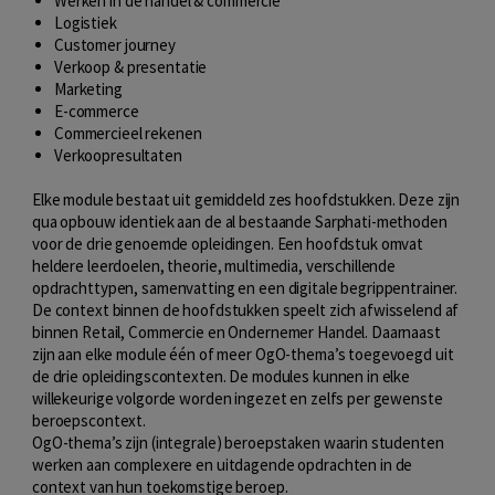
Werken in de handel & commercie
Logistiek
Customer journey
Verkoop & presentatie
Marketing
E-commerce
Commercieel rekenen
Verkoopresultaten
Elke module bestaat uit gemiddeld zes hoofdstukken. Deze zijn
qua opbouw identiek aan de al bestaande Sarphati-methoden
voor de drie genoemde opleidingen. Een hoofdstuk omvat
heldere leerdoelen, theorie, multimedia, verschillende
opdrachttypen, samenvatting en een digitale begrippentrainer.
De context binnen de hoofdstukken speelt zich afwisselend af
binnen Retail, Commercie en Ondernemer Handel. Daarnaast
zijn aan elke module één of meer OgO-thema’s toegevoegd uit
de drie opleidingscontexten. De modules kunnen in elke
willekeurige volgorde worden ingezet en zelfs per gewenste
beroepscontext.
OgO-thema’s zijn (integrale) beroepstaken waarin studenten
werken aan complexere en uitdagende opdrachten in de
context van hun toekomstige beroep.