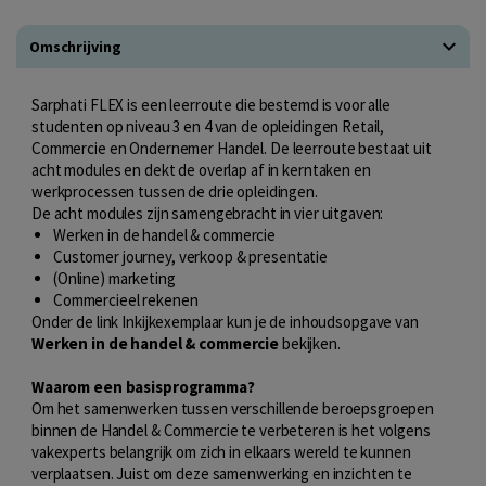
Omschrijving
Sarphati FLEX is een leerroute die bestemd is voor alle
studenten op niveau 3 en 4 van de opleidingen Retail,
Commercie en Ondernemer Handel. De leerroute bestaat uit
acht modules en dekt de overlap af in kerntaken en
werkprocessen tussen de drie opleidingen.
De acht modules zijn samengebracht in vier uitgaven:
Werken in de handel & commercie
Customer journey, verkoop & presentatie
(Online) marketing
Commercieel rekenen
Onder de link
Inkijkexemplaar
kun je de inhoudsopgave van
Werken in de handel & commercie
bekijken.
Waarom een basisprogramma?
Om het samenwerken tussen verschillende beroepsgroepen
binnen de Handel & Commercie te verbeteren is het volgens
vakexperts belangrijk om zich in elkaars wereld te kunnen
verplaatsen. Juist om deze samenwerking en inzichten te