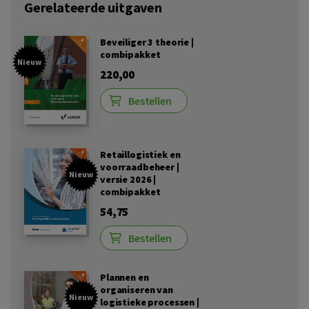
Gerelateerde uitgaven
Beveiliger 3 theorie |
combipakket
Nieuw
220,00
Bestellen
Retaillogistiek en
voorraadbeheer |
Nieuw
versie 2026 |
combipakket
54,75
Bestellen
Plannen en
organiseren van
Nieuw
logistieke processen |