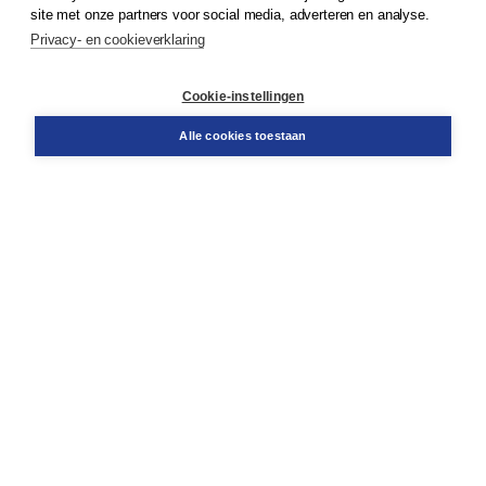
Klantenservice
site met onze partners voor social media, adverteren en analyse.
Service & informatie
Privacy- en cookieverklaring
Contact
Retourneren
Docentenservice
Cookie-instellingen
Snel bestellen
Teamviewer
Alle cookies toestaan
Boom voor jou
Voor de boekhandel
Voor de pers
Publiceren bij Boom
Werken bij Boom & Vacatures
Over Boom
Wat ons drijft
Onze historie
Onze auteurs
Onze organisatie
Duurzaam ondernemen