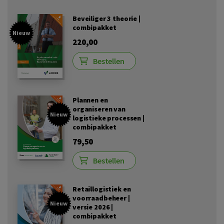
Beveiliger 3 theorie |
combipakket
Nieuw
220,00
Bestellen
Plannen en
organiseren van
Nieuw
logistieke processen |
combipakket
79,50
Bestellen
Retaillogistiek en
voorraadbeheer |
Nieuw
versie 2026 |
combipakket