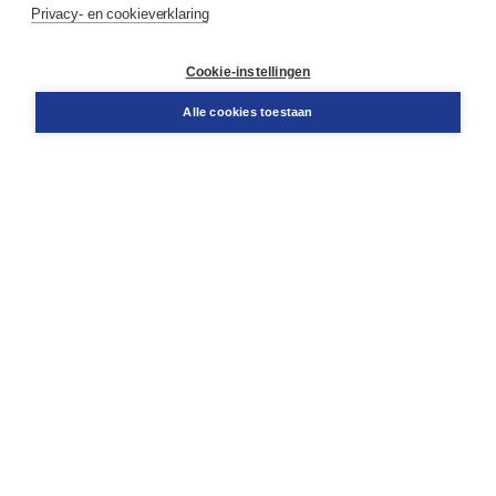
Privacy- en cookieverklaring
Contact
Retourneren
Docentenservice
Cookie-instellingen
Snel bestellen
Teamviewer
Alle cookies toestaan
Boom voor jou
Voor de boekhandel
Voor de pers
Publiceren bij Boom
Werken bij Boom & Vacatures
Over Boom
Wat ons drijft
Onze historie
Onze auteurs
Onze organisatie
Duurzaam ondernemen
Gratis verzending in NL vanaf € 20,-.