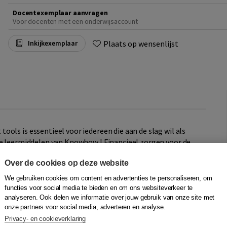
Docentexemplaar aanvragen
Voor docenten met een onderwijsaccount
Plaats op wensenlijst
Inkijkexemplaar
ols is essentieel voor iedereen die aan de slag wil als
De leermiddelen van Knowhow | Financieel zorgen voor de
 kunnen werken met tools. Knowhow | Financieel bereidt
Over de cookies op deze website
pecialist examens van Stichting Praktijkleren.
We gebruiken cookies om content en advertenties te personaliseren, om
functies voor social media te bieden en om ons websiteverkeer te
erkboek en een licentie die toegang geeft tot de digitale
analyseren. Ook delen we informatie over jouw gebruik van onze site met
onze partners voor social media, adverteren en analyse.
r en kan kosteloos verlengd worden.
Privacy- en cookieverklaring