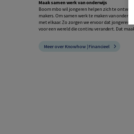
Maak samen werk van onderwijs
Boom mbo wil jongeren helpen zich te ontwikke
makers. Om samen werk te maken van onderwijs 
met elkaar. Zo zorgen we ervoor dat jongeren he
voor een wereld die continu verandert. Dat maak
Meer over Knowhow | Financieel