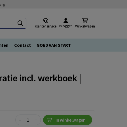
org
Inloggen
Klantenservice
Winkelwagen
nten
Contact
GOED VAN START
tie incl. werkboek |
Quantity
−
+
In winkelwagen