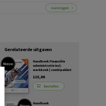
Aanvragen
Gerelateerde uitgaven
Handboek Financiële
Nieuw
administratie incl.
werkboek | combipakket
115,00
Bestellen
Handboek
Nieuw