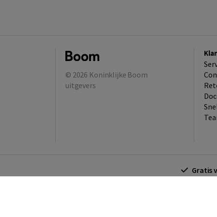
Kla
Ser
© 2026
Koninklijke Boom
Con
uitgevers
Ret
Doc
Sne
Tea
Gratis 
Algemene voorwaarden
Algemene voorwa