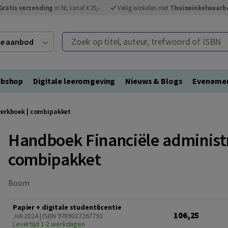
Gratis verzending
in NL vanaf € 20,-
Veilig winkelen met
Thuiswinkelwaarb
Zoek op titel, auteur, trefwoord of ISBN
ele aanbod
bshop
Digitale leeromgeving
Nieuws & Blogs
Eveneme
werkboek | combipakket
Handboek Financiële administra
combipakket
Boom
Papier + digitale studentlicentie
106,25
Juli 2024 | ISBN 9789037267792
Levertijd 1-2 werkdagen