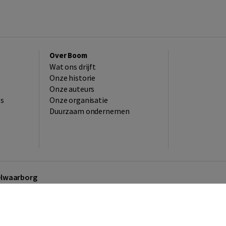
Over Boom
Wat ons drijft
Onze historie
Onze auteurs
es
Onze organisatie
Duurzaam ondernemen
kelwaarborg