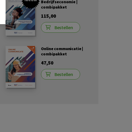
Bedrijfseconomie |
combipakket
115,00
Bestellen
Online communicatie |
combipakket
47,50
Bestellen