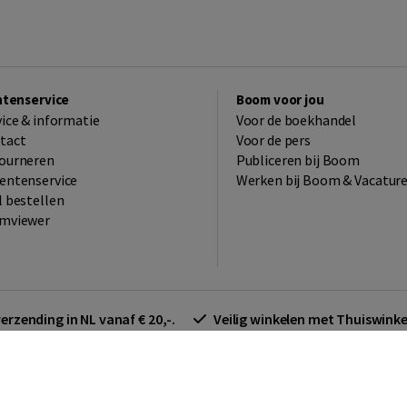
ntenservice
Boom voor jou
vice & informatie
Voor de boekhandel
tact
Voor de pers
ourneren
Publiceren bij Boom
entenservice
Werken bij Boom & Vacatur
l bestellen
mviewer
verzending in NL vanaf € 20,-.
Veilig winkelen met Thuiswin
arden zakelijk
Cookieverklaring
Disclaimer
Privacy policy