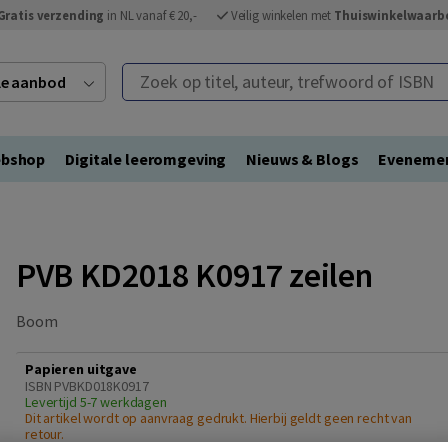
Gratis verzending
in NL vanaf € 20,-
Veilig winkelen met
Thuiswinkelwaarb
Zoek op titel, auteur, trefwoord of ISBN
ele aanbod
bshop
Digitale leeromgeving
Nieuws & Blogs
Eveneme
PVB KD2018 K0917 zeilen
Boom
Papieren uitgave
ISBN PVBKD018K0917
Levertijd 5-7 werkdagen
Dit artikel wordt op aanvraag gedrukt. Hierbij geldt geen recht van
retour.