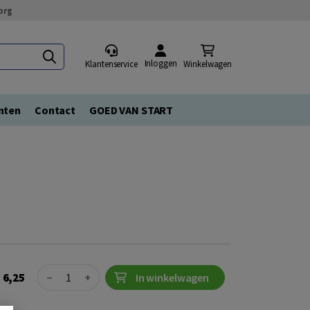
org
Inloggen
Klantenservice
Winkelwagen
nten
Contact
GOED VAN START
Quantity
6,25
−
+
In winkelwagen