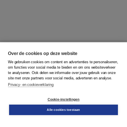
Over de cookies op deze website
We gebruiken cookies om content en advertenties te personaliseren,
© 2026
Koninklijke Boom uitgevers
om functies voor social media te bieden en om ons websiteverkeer
te analyseren. Ook delen we informatie over jouw gebruik van onze
Klantenservice
site met onze partners voor social media, adverteren en analyse.
Service & informatie
Privacy- en cookieverklaring
Contact
Retourneren
Docentenservice
Cookie-instellingen
Snel bestellen
Teamviewer
Alle cookies toestaan
Boom voor jou
Voor de boekhandel