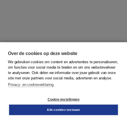
Over de cookies op deze website
We gebruiken cookies om content en advertenties te personaliseren,
© 2026
Koninklijke Boom uitgevers
om functies voor social media te bieden en om ons websiteverkeer
te analyseren. Ook delen we informatie over jouw gebruik van onze
Klantenservice
site met onze partners voor social media, adverteren en analyse.
Service & informatie
Privacy- en cookieverklaring
Contact
Retourneren
Docentenservice
Cookie-instellingen
Snel bestellen
Teamviewer
Alle cookies toestaan
Boom voor jou
Voor de boekhandel