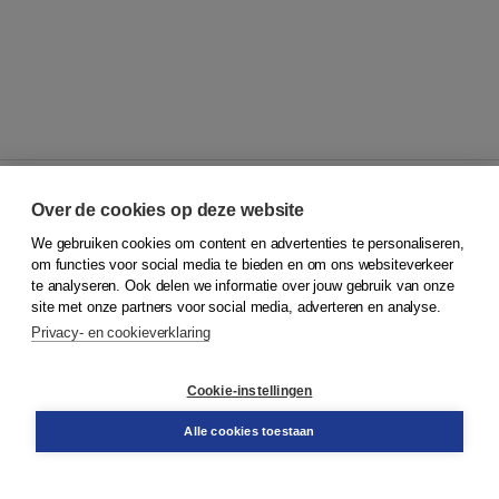
Over de cookies op deze website
We gebruiken cookies om content en advertenties te personaliseren,
© 2026
Koninklijke Boom uitgevers
om functies voor social media te bieden en om ons websiteverkeer
te analyseren. Ook delen we informatie over jouw gebruik van onze
Klantenservice
site met onze partners voor social media, adverteren en analyse.
Service & informatie
Privacy- en cookieverklaring
Contact
Retourneren
Docentenservice
Cookie-instellingen
Snel bestellen
Teamviewer
Alle cookies toestaan
Boom voor jou
Voor de boekhandel