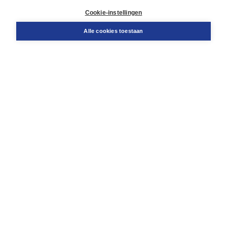
Docentenservice
Cookie-instellingen
Snel bestellen
Teamviewer
Alle cookies toestaan
Boom voor jou
Voor de boekhandel
Voor de pers
Publiceren bij Boom
Werken bij Boom & Vacatures
Over Boom
Wat ons drijft
Onze historie
Onze auteurs
Onze organisatie
Duurzaam ondernemen
Gratis verzending in NL vanaf € 20,-.
Veilig winkelen met Thuiswinkelwaarborg