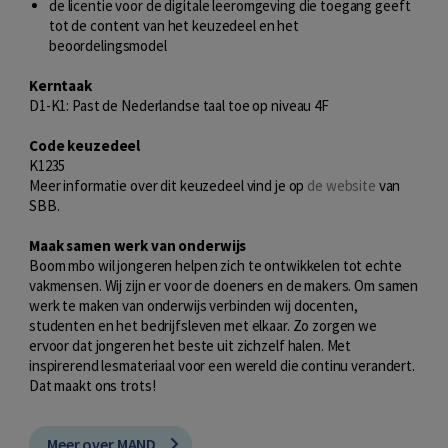
de licentie voor de digitale leeromgeving die toegang geeft
tot de content van het keuzedeel en het
beoordelingsmodel
Kerntaak
D1-K1: Past de Nederlandse taal toe op niveau 4F
Code keuzedeel
K1235
Meer informatie over dit keuzedeel vind je op
de website
van
SBB.
Maak samen werk van onderwijs
Boom mbo wil jongeren helpen zich te ontwikkelen tot echte
vakmensen. Wij zijn er voor de doeners en de makers. Om samen
werk te maken van onderwijs verbinden wij docenten,
studenten en het bedrijfsleven met elkaar. Zo zorgen we
ervoor dat jongeren het beste uit zichzelf halen. Met
inspirerend lesmateriaal voor een wereld die continu verandert.
Dat maakt ons trots!
Meer over MAND