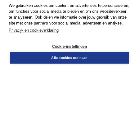
We gebruiken cookies om content en advertenties te personaliseren,
© 2026
Koninklijke Boom uitgevers
om functies voor social media te bieden en om ons websiteverkeer
te analyseren. Ook delen we informatie over jouw gebruik van onze
Klantenservice
site met onze partners voor social media, adverteren en analyse.
Service & informatie
Privacy- en cookieverklaring
Contact
Retourneren
Docentenservice
Cookie-instellingen
Snel bestellen
Teamviewer
Alle cookies toestaan
Boom voor jou
Voor de boekhandel
Voor de pers
Publiceren bij Boom
Werken bij Boom & Vacatures
Over Boom
Wat ons drijft
Onze historie
Onze auteurs
Onze organisatie
Duurzaam ondernemen