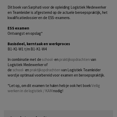
Dit boek van Sarphati voor de opleiding Logistiek Medewerker
en Teamleider is afgestemd op de actuele beroepspraktijk, het
kwalificatiedossier en de ESS-examens.
ESS examen
Ontvangst en opslag*
Basisdeel, kerntaak en werkproces
B1-K1-W1 t/m B1-K1-W4
In combinatie met de
school-
en
praktijkopdrachten
van
Logistiek Medewerker of
de
school-
en
praktijkopdrachten
van Logistiek Teamleider
word je optimaal voorbereid voor examen en beroepspraktijk.
*Let op, om dit examen te halen heb je ook het boek
Veilig
werken in de logistiek / KAM
nodig!