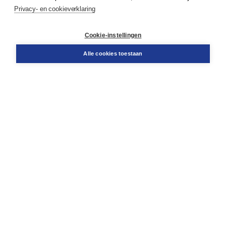
Service & informatie
Privacy- en cookieverklaring
Contact
Retourneren
Docentenservice
Cookie-instellingen
Snel bestellen
Teamviewer
Alle cookies toestaan
Boom voor jou
Voor de boekhandel
Voor de pers
Publiceren bij Boom
Werken bij Boom & Vacatures
Over Boom
Wat ons drijft
Onze historie
Onze auteurs
Onze organisatie
Duurzaam ondernemen
Gratis verzending in NL vanaf € 20,-.