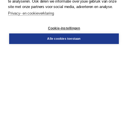
te analyseren. Ook delen we informatie over jouw gebruik van onze
Klantenservice
site met onze partners voor social media, adverteren en analyse.
Service & informatie
Privacy- en cookieverklaring
Contact
Retourneren
Docentenservice
Cookie-instellingen
Snel bestellen
Teamviewer
Alle cookies toestaan
Boom voor jou
Voor de boekhandel
Voor de pers
Publiceren bij Boom
Werken bij Boom & Vacatures
Over Boom
Wat ons drijft
Onze historie
Onze auteurs
Onze organisatie
Duurzaam ondernemen