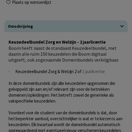
Plaats op wensenlijst
Omschrijving
Keuzedeelbundel Zorg en Welzijn - 2 jaarlicentie
Boom heeft naast de standaard Keuzedeelbundel, met
daarin alle ruim 150 keuzedelen die Boom digitaal
uitgeeft, ook zogenaamde Domeinbundels verkrijgbaar.
· Keuzedeelbundel Zorg & Welzijn 2 of
1 jaarlicentie
In deze domeinbundels zijn alle keuzedelen opgenomen die
gekoppeld zijn aan en/of relevant zijn voor de betrokken
domeinen/opleidingen. Het betreft zowel de generieke als
vakspecifieke keuzedelen.
Voordeel voor de student van de domeinbundels is dat, door
het beperkter aanbod, overzichtelijker is wat er te kiezen is aan
keuzedelen. Elk kwartaal wordt de domeinbundel automatisch
opgewaardeerd met eventueel nieuw verschenen keuzedelen.