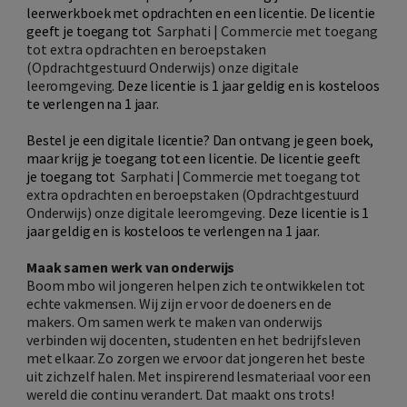
leerwerkboek met opdrachten en een licentie. De licentie
geeft je toegang tot
Sarphati | Commercie met toegang
tot extra opdrachten en beroepstaken
(Opdrachtgestuurd Onderwijs) onze
digitale
leeromgeving.
Deze licentie is 1 jaar geldig en is kosteloos
te verlengen na 1 jaar.
Bestel je een digitale licentie? Dan ontvang je geen boek,
maar krijg je toegang tot een licentie.
De licentie geeft
je toegang tot
Sarphati | Commercie met toegang tot
extra opdrachten en beroepstaken (Opdrachtgestuurd
Onderwijs) onze
digitale leeromgeving.
Deze licentie is 1
jaar geldig en is kosteloos te verlengen na 1 jaar.
Maak samen werk van onderwijs
Boom mbo wil jongeren helpen zich te ontwikkelen tot
echte vakmensen. Wij zijn er voor de doeners en de
makers. Om samen werk te maken van onderwijs
verbinden wij docenten, studenten en het bedrijfsleven
met elkaar. Zo zorgen we ervoor dat jongeren het beste
uit zichzelf halen. Met inspirerend lesmateriaal voor een
wereld die continu verandert. Dat maakt ons trots!