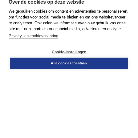
Over de cookies op deze website
We gebruiken cookies om content en advertenties te personaliseren,
© 2026
Koninklijke Boom uitgevers
om functies voor social media te bieden en om ons websiteverkeer
te analyseren. Ook delen we informatie over jouw gebruik van onze
Klantenservice
site met onze partners voor social media, adverteren en analyse.
Service & informatie
Privacy- en cookieverklaring
Contact
Retourneren
Docentenservice
Cookie-instellingen
Snel bestellen
Teamviewer
Alle cookies toestaan
Boom voor jou
Voor de boekhandel
Voor de pers
Publiceren bij Boom
Werken bij Boom & Vacatures
Over Boom
Wat ons drijft
Onze historie
Onze auteurs
Onze organisatie