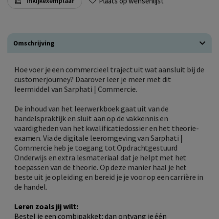
Plaats op wensenlijst
Inkijkexemplaar
Omschrijving
Hoe voer je een commercieel traject uit wat aansluit bij de
customerjourney? Daarover leer je meer met dit
leermiddel van Sarphati | Commercie.
De inhoud van het leerwerkboek gaat uit van de
handelspraktijk en sluit aan op de vakkennis en
vaardigheden van het kwalificatiedossier en het theorie-
examen. Via de digitale leeromgeving van Sarphati |
Commercie heb je toegang tot Opdrachtgestuurd
Onderwijs en extra lesmateriaal dat je helpt met het
toepassen van de theorie. Op deze manier haal je het
beste uit je opleiding en bereid je je voor op een carrière in
de handel.
Leren zoals jij wilt:
Bestel je een combipakket; dan ontvang je één