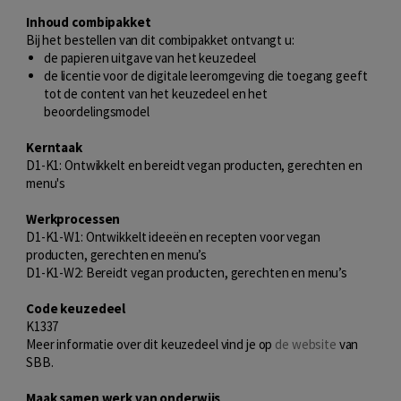
Inhoud combipakket
Bij het bestellen van dit combipakket ontvangt u:
de papieren uitgave van het keuzedeel
de licentie voor de digitale leeromgeving die toegang geeft
tot de content van het keuzedeel en het
beoordelingsmodel
Kerntaak
D1-K1: Ontwikkelt en bereidt vegan producten, gerechten en
menu's
Werkprocessen
D1-K1-W1: Ontwikkelt ideeën en recepten voor vegan
producten, gerechten en menu’s
D1-K1-W2: Bereidt vegan producten, gerechten en menu’s
Code keuzedeel
K1337
Meer informatie over dit keuzedeel vind je op
de website
van
SBB.
Maak samen werk van onderwijs