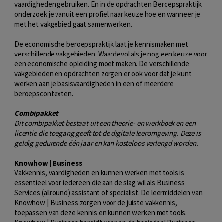
vaardigheden gebruiken. En in de opdrachten Beroepspraktijk
onderzoek je vanuit een profiel naar keuze hoe en wanneer je
met het vakgebied gaat samenwerken.
De economische beroepspraktijk laat je kennismaken met
verschillende vakgebieden. Waardevol als je nog een keuze voor
een economische opleiding moet maken. De verschillende
vakgebieden en opdrachten zorgen er ook voor dat je kunt
werken aan je basisvaardigheden in een of meerdere
beroepscontexten.
Combipakket
Dit combipakket bestaat uit een theorie- en werkboek en een
licentie die toegang geeft tot de digitale leeromgeving. Deze is
geldig gedurende één jaar en kan kosteloos verlengd worden.
Knowhow | Business
Vakkennis, vaardigheden en kunnen werken met tools is
essentieel voor iedereen die aan de slag wil als Business
Services (allround) assistant of specialist. De leermiddelen van
Knowhow | Business zorgen voor de juiste vakkennis,
toepassen van deze kennis en kunnen werken met tools.