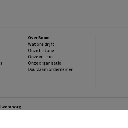
Over Boom
Wat ons drijft
Onze historie
Onze auteurs
es
Onze organisatie
Duurzaam ondernemen
kelwaarborg