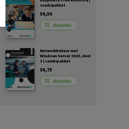
Raspberry Pi en Robotica |
combipakket
50,50
Bestellen
Netwerkbeheer met
Windows Server 2025, deel
2 | combipakket
58,75
Bestellen