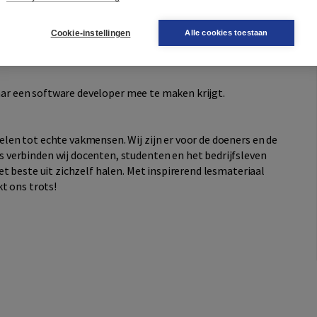
ftware moeten gaan werken. Ook dit vraagt weer kennis
Cookie-instellingen
Alle cookies toestaan
n gebruik en beheer. Afhankelijk van wat er met de klant
daan moeten worden.
waar een software developer mee te maken krijgt.
en tot echte vakmensen. Wij zijn er voor de doeners en de
verbinden wij docenten, studenten en het bedrijfsleven
t beste uit zichzelf halen. Met inspirerend lesmateriaal
t ons trots!