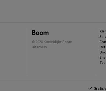
Kla
Ser
© 2026
Koninklijke Boom
Con
uitgevers
Ret
Doc
Sne
Tea
Gratis 