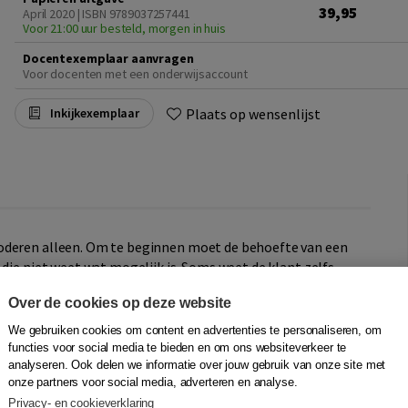
39,95
April 2020 | ISBN 9789037257441
Voor 21:00 uur besteld, morgen in huis
Docentexemplaar aanvragen
Voor docenten met een onderwijsaccount
Plaats op wensenlijst
Inkijkexemplaar
oderen alleen. Om te beginnen moet de behoefte van een
 die niet weet wat mogelijk is. Soms weet de klant zelfs
heden en vaardigheid om een klant uit te vragen. Vervolgens
Over de cookies op deze website
 de ontwikkelmethodiek zul je over vaardigheden moeten
ren.
We gebruiken cookies om content en advertenties te personaliseren, om
n gaat zitten, ook om hem goed aan te leren. Zelfs een
functies voor social media te bieden en om ons websiteverkeer te
 software waar fouten in zitten of software die fout
analyseren. Ook delen we informatie over jouw gebruik van onze site met
onze partners voor social media, adverteren en analyse.
 het ook tot je taak de testen goed op te zetten en goed
Privacy- en cookieverklaring