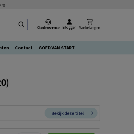
org
Inloggen
Klantenservice
Winkelwagen
nten
Contact
GOED VAN START
20)
Bekijk deze titel