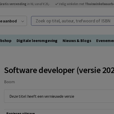
Gratis verzending
in NL vanaf € 20,-
Veilig winkelen met
Thuiswinkelwaarb
Zoek op titel, auteur, trefwoord of ISBN
ele aanbod
bshop
Digitale leeromgeving
Nieuws & Blogs
Eveneme
Software developer (versie 20
Boom
Deze titel heeft een vernieuwde versie
Papieren uitgave