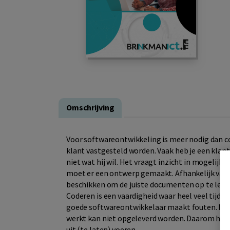
Omschrijving
Voor softwareontwikkeling is meer nodig dan c
klant vastgesteld worden. Vaak heb je een klant
niet wat hij wil. Het vraagt inzicht in mogelijk
moet er een ontwerp gemaakt. Afhankelijk van
beschikken om de juiste documenten op te leve
Coderen is een vaardigheid waar heel veel tijd i
goede softwareontwikkelaar maakt fouten. Maar
werkt kan niet opgeleverd worden. Daarom hoort
uit (te laten) voeren.