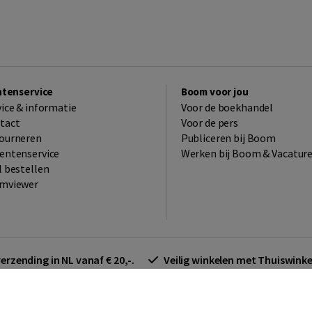
ntenservice
Boom voor jou
vice & informatie
Voor de boekhandel
tact
Voor de pers
ourneren
Publiceren bij Boom
entenservice
Werken bij Boom & Vacatur
l bestellen
mviewer
verzending in NL vanaf € 20,-.
Veilig winkelen met Thuiswin