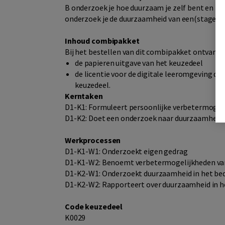
B onderzoek je hoe duurzaam je zelf bent en ho
onderzoek je de duurzaamheid van een(stage-) be
Inhoud combipakket
Bij het bestellen van dit combipakket ontvang j
de papieren uitgave van het keuzedeel
de licentie voor de digitale leeromgeving d
keuzedeel.
Kerntaken
D1-K1: Formuleert persoonlijke verbetermogel
D1-K2: Doet een onderzoek naar duurzaamheid i
Werkprocessen
D1-K1-W1: Onderzoekt eigen gedrag
D1-K1-W2: Benoemt verbetermogelijkheden va
D1-K2-W1: Onderzoekt duurzaamheid in het bed
D1-K2-W2: Rapporteert over duurzaamheid in he
Code keuzedeel
K0029