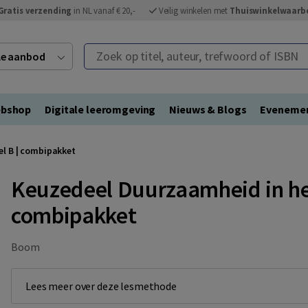
Gratis verzending
in NL vanaf € 20,-
Veilig winkelen met
Thuiswinkelwaarb
Zoek op titel, auteur, trefwoord of ISBN
ele aanbod
bshop
Digitale leeromgeving
Nieuws & Blogs
Eveneme
el B | combipakket
Keuzedeel Duurzaamheid in het
combipakket
Boom
Lees meer over deze lesmethode