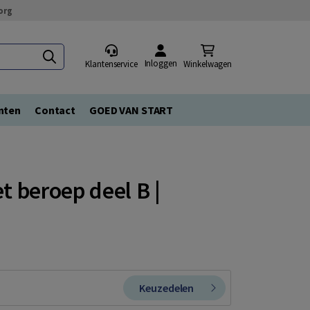
org
Inloggen
Klantenservice
Winkelwagen
nten
Contact
GOED VAN START
 beroep deel B |
Keuzedelen