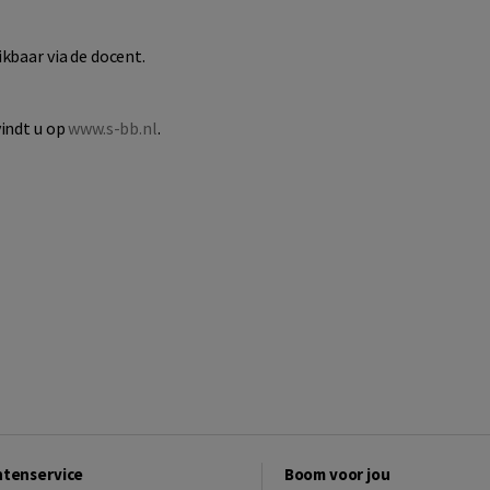
ikbaar via de docent.
vindt u op
www.s-bb.nl
.
ntenservice
Boom voor jou