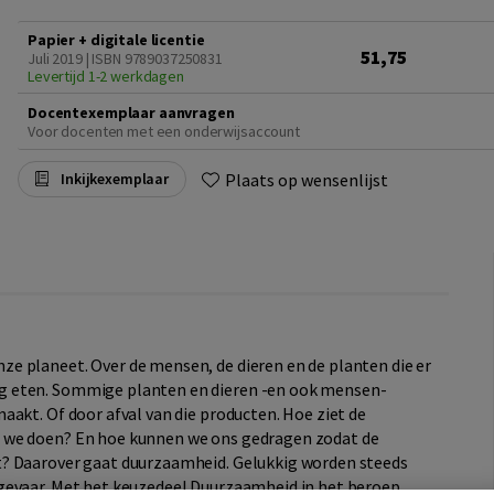
Papier + digitale licentie
51,75
Juli 2019 | ISBN 9789037250831
Levertijd 1-2 werkdagen
Docentexemplaar aanvragen
Voor docenten met een onderwijsaccount
Plaats op wensenlijst
Inkijkexemplaar
e planeet. Over de mensen, de dieren en de planten die er
g eten. Sommige planten en dieren -en ook mensen-
akt. Of door afval van die producten. Hoe ziet de
 we doen? En hoe kunnen we ons gedragen zodat de
t? Daarover gaat duurzaamheid. Gelukkig worden steeds
gevaar. Met het keuzedeel Duurzaamheid in het beroep