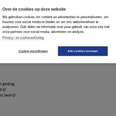
e je je eigen duurzaamheid kunt verbeteren. Daarnaast
drijf en rapporteer je daarover.
Over de cookies op deze website
We gebruiken cookies om content en advertenties te personaliseren, om
functies voor social media te bieden en om ons websiteverkeer te
e:
analyseren. Ook delen we informatie over jouw gebruik van onze site met
onze partners voor social media, adverteren en analyse.
ie toegang geeft tot de content en multimedia van het
Privacy- en cookieverklaring
Cookie-instellingen
Alle cookies toestaan
ijkheden op het gebied van duurzaamheid.
n het bedrijf
n gedrag
rijf
t bedrijf