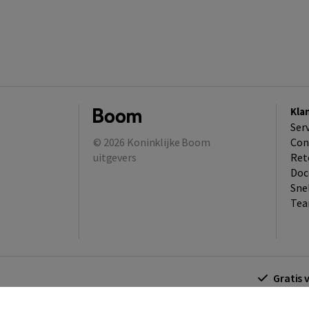
Kla
Ser
© 2026
Koninklijke Boom
Con
uitgevers
Ret
Doc
Sne
Tea
Gratis 