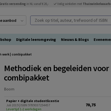
Gratis verzending
in NL vanaf € 20,-
Veilig winkelen met
Thuiswinkelwaarb
Zoek op titel, auteur, trefwoord of ISBN
ele aanbod
bshop
Digitale leeromgeving
Nieuws & Blogs
Eveneme
h werk | combipakket
Methodiek en begeleiden voor 
combipakket
Boom
Papier + digitale studentlicentie
70,75
Juli 2019 | ISBN 9789037254457
Levertijd 1-2 werkdagen