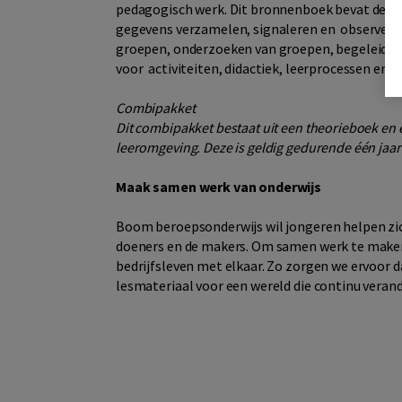
pedagogisch werk. Dit bronnenboek bevat de b
gegevens verzamelen, signaleren en observeren
groepen, onderzoeken van groepen, begeleiden,
voor activiteiten, didactiek, leerprocessen en 
Combipakket
Dit combipakket bestaat uit een theorieboek en ee
leeromgeving. Deze is geldig gedurende één jaa
Maak samen werk van onderwijs
Boom beroepsonderwijs wil jongeren helpen zich
doeners en de makers. Om samen werk te maken 
bedrijfsleven met elkaar. Zo zorgen we ervoor d
lesmateriaal voor een wereld die continu verand