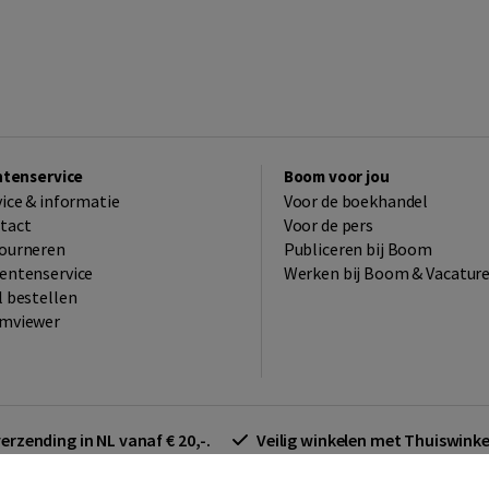
ntenservice
Boom voor jou
vice & informatie
Voor de boekhandel
tact
Voor de pers
ourneren
Publiceren bij Boom
entenservice
Werken bij Boom & Vacatur
l bestellen
mviewer
verzending in NL vanaf € 20,-.
Veilig winkelen met Thuiswin