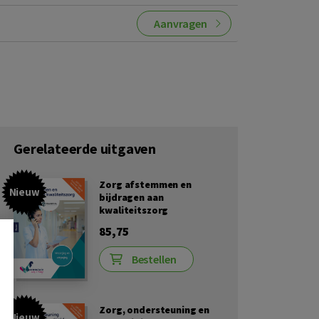
Aanvragen
Gerelateerde uitgaven
Zorg afstemmen en
Nieuw
bijdragen aan
kwaliteitszorg
85,75
Bestellen
Zorg, ondersteuning en
Nieuw