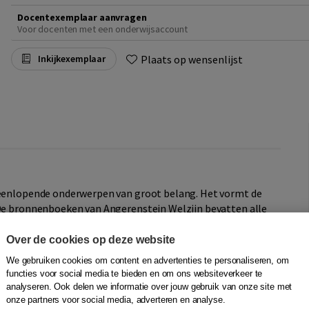
Docentexemplaar aanvragen
Voor docenten met een onderwijsaccount
Plaats op wensenlijst
Inkijkexemplaar
iteenlopende onderwerpen van groot belang. Het vormt de
 De bronnenboeken van Angerenstein Welzijn bevatten alle
beoefenaar.
In de digitale leeromgeving van Angerenstein
Over de cookies op deze website
hten.
We gebruiken cookies om content en advertenties te personaliseren, om
functies voor social media te bieden en om ons websiteverkeer te
 werk
analyseren. Ook delen we informatie over jouw gebruik van onze site met
 is één van de twee basisboeken voor de uitstromen van
onze partners voor social media, adverteren en analyse.