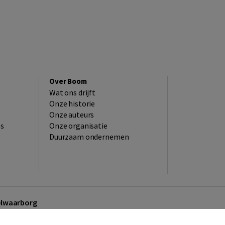
Over Boom
Wat ons drijft
Onze historie
Onze auteurs
es
Onze organisatie
Duurzaam ondernemen
kelwaarborg