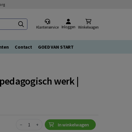
org
Inloggen
Klantenservice
Winkelwagen
nten
Contact
GOED VAN START
pedagogisch werk |
Quantity
−
+
In winkelwagen