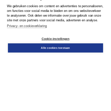
We gebruiken cookies om content en advertenties te personaliseren,
© 2026
Koninklijke Boom uitgevers
om functies voor social media te bieden en om ons websiteverkeer
te analyseren. Ook delen we informatie over jouw gebruik van onze
Klantenservice
site met onze partners voor social media, adverteren en analyse.
Service & informatie
Privacy- en cookieverklaring
Contact
Retourneren
Docentenservice
Cookie-instellingen
Snel bestellen
Teamviewer
Alle cookies toestaan
Boom voor jou
Voor de boekhandel
Voor de pers
Publiceren bij Boom
Werken bij Boom & Vacatures
Over Boom
Wat ons drijft
Onze historie
Onze auteurs
Onze organisatie