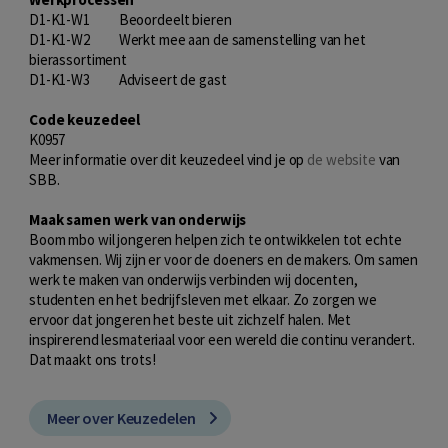
D1-K1-W1 Beoordeelt bieren
D1-K1-W2 Werkt mee aan de samenstelling van het
bierassortiment
D1-K1-W3 Adviseert de gast
Code keuzedeel
K0957
Meer informatie over dit keuzedeel vind je op
de website
van
SBB.
Maak samen werk van onderwijs
Boom mbo wil jongeren helpen zich te ontwikkelen tot echte
vakmensen. Wij zijn er voor de doeners en de makers. Om samen
werk te maken van onderwijs verbinden wij docenten,
studenten en het bedrijfsleven met elkaar. Zo zorgen we
ervoor dat jongeren het beste uit zichzelf halen. Met
inspirerend lesmateriaal voor een wereld die continu verandert.
Dat maakt ons trots!
Meer over Keuzedelen