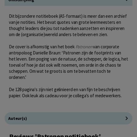
Dit bijzondere notitieboek (A5-formaat) is meer dan een archief
van je notities. Het bevat quotes van grote leermeesters en
thought leaders die jou tot nadenken aanzetten en inspireren
om de (organisatie)wereld anders te beleven en zien.
De cover is afkomstig van het boek
Patronen
van corporate
antropoloog Danielle Braun: ‘Patronen zijn de footprints van
het leven. Een poging van de natuur, de schepper, de logica, het
toeval of hoe je dat ook wilt noemen, om orde in de chaos te
scheppen. Om wat te groots is om te bevatten toch te
ordenen.’
De 128 pagina's zijn niet gelinieerd en van fijn te beschrijven
papier. Ook leuk als cadeau voor je collega's of medewerkers.
Auteur(s)
Reviews 'Patronen notitieboek'