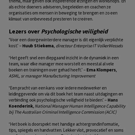
thema, maar geven ook inspirerende lezingen en workshops. En
als echte doeners adviseren, begeleiden en coachen ze
organisaties om mensen in beweging te brengen en zo een
klimaat van onbevreesd presteren te creëren.
Lezers over
Psychologische veiligheid
‘Voor een doorgewinterdere manager is dit eigenlijk verplichte
kost.’ –
Huub Stiekema
,
directeur Enterprise IT VolkerWessels
‘Het geeft snel een diepgaand inzicht in de dynamiek in een
team, waar elke manager mee worstelt en meestal al vele
boeken en trainingen over gehad heeft.’ –
Erna Klompers
,
ASML, sr manager Manufacturing Improvement
‘Een pracht van een kans voor iedere medewerker en
leidinggevende om via dit boek het team naast uitdagingen en
verbinding ook psychologische veiligheid te bieden.’ –
Hans
Koenderink
,
National Manager Human Intelligence Capability
bij The Australian Criminal Intelligence Commission (ACIC)
‘Het boek is doorspekt met handige achtergrondinformatie,
tips, spiegels en handvatten. Lekker vlot, provocatief en soms