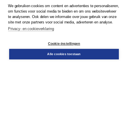
We gebruiken cookies om content en advertenties te personaliseren,
© 2026
Koninklijke Boom uitgevers
om functies voor social media te bieden en om ons websiteverkeer
te analyseren. Ook delen we informatie over jouw gebruik van onze
Klantenservice
site met onze partners voor social media, adverteren en analyse.
Service & informatie
Privacy- en cookieverklaring
Contact
Retourneren
Docentenservice
Cookie-instellingen
Snel bestellen
Teamviewer
Alle cookies toestaan
Boom voor jou
Voor de boekhandel
Voor de pers
Publiceren bij Boom
Werken bij Boom & Vacatures
Over Boom
Wat ons drijft
Onze historie
Onze auteurs
Onze organisatie