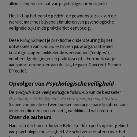
allemaal bij een klimaat van psychologische veiligheid.
Het lijkt op het eerste gezicht de gewoonste zaak van de
wereld, maar het blijvend stimuleren van psychologische
veiligheid blijkt in de praktijk niet eenvoudig.
Deze
Veldgids
biedt je praktische ondersteuning bij het
ontwikkelen van
safe zones
binnen jouw organisatie met
krachtige vragen, prikkelende werkvormen (‘nudges’),
voorbeeldgedragingen en praktijkscripts. Een boek dat je
aanspoort om meteen aan de slag te gaan. Concreet. Samen.
Effectief.
Opvolger van
Psychologische veiligheid
De
Veldgids
is de veelgevraagde follow-up van de bestseller
Psychologische Veiligheid – Zo vorm je vrijmoedige teams
.
Samen vormen deze twee boeken een onmisbare hulpbron voor
iedereen die een open en veilig werkklimaat wil creëren.
Over de auteurs
Hans van der Loo en Joriene Beks zijn dé experts op het gebied
van psychologische veiligheid. Ze schrijven niet alleen over het