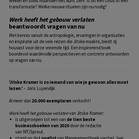
weken en soms maanden niet kunt zien? Is dit een crisis of een
transformatie? Welke nieuwe rituelen zijn nu nodig?
Werk heeft het gebouw verlaten
beantwoordt vragen van nu
Met kennis vanuit de antropologie, ervaringen in organisaties
en inspiratie uit de vele reizen die Jitske maakte, biedt zij
houvast voor deze vreemde tijd. Een inspirerend boek
boordevol waardevolle perspectieven en concrete antwoorden
op vragen van nu.
'Jitske Kramer is zo iemand van wie je gewoon alles moet
lezen.'
– Joris Luyendijk
Al meer dan
20.000 exemplaren
verkocht!
Werk heeft het gebouw verlaten
van Jitske Kramer:
is uitgeroepen tot een van
de tien beste
businessboeken van 2020
door de redactie
van
MT/Sprout
.
stond op de
Longlist
van
Managementboek van het Jaar