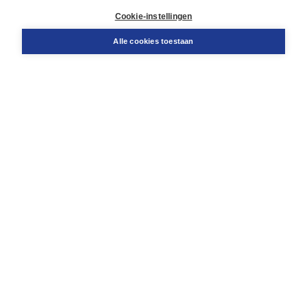
Docentenservice
Cookie-instellingen
Snel bestellen
Teamviewer
Alle cookies toestaan
Boom voor jou
Voor de boekhandel
Voor de pers
Publiceren bij Boom
Werken bij Boom & Vacatures
Over Boom
Wat ons drijft
Onze historie
Onze auteurs
Onze organisatie
Duurzaam ondernemen
Gratis verzending in NL vanaf € 20,-.
Veilig winkelen met Thuiswinkelwaarborg