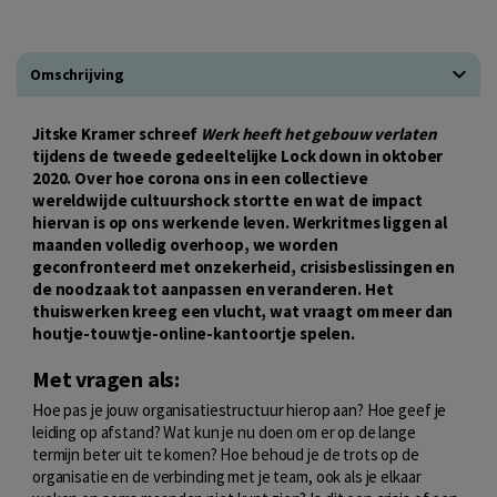
Omschrijving
Jitske Kramer schreef
Werk heeft het gebouw verlaten
tijdens de tweede gedeeltelijke Lock down in oktober
2020. Over hoe corona ons in een collectieve
wereldwijde cultuurshock stortte en wat de impact
hiervan is op ons werkende leven. Werkritmes liggen al
maanden volledig overhoop, we worden
geconfronteerd met onzekerheid, crisisbeslissingen en
de noodzaak tot aanpassen en veranderen. Het
thuiswerken kreeg een vlucht, wat vraagt om meer dan
houtje-touwtje-online-kantoortje spelen.
Met vragen als:
Hoe pas je jouw organisatiestructuur hierop aan? Hoe geef je
leiding op afstand? Wat kun je nu doen om er op de lange
termijn beter uit te komen? Hoe behoud je de trots op de
organisatie en de verbinding met je team, ook als je elkaar