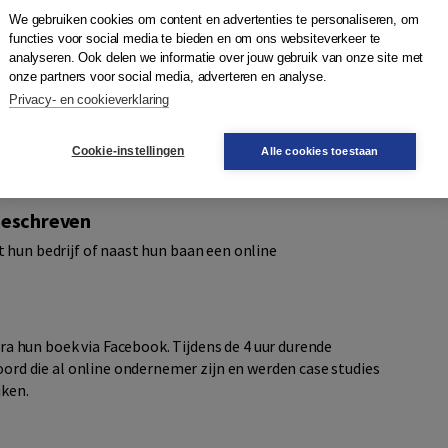
We gebruiken cookies om content en advertenties te personaliseren, om
rdienmodel
functies voor social media te bieden en om ons websiteverkeer te
analyseren. Ook delen we informatie over jouw gebruik van onze site met
line verdienmodellen. Per verdienmodel worden de vereiste
onze partners voor social media, adverteren en analyse.
legd. Daarnaast leer je hoe je de juiste
Privacy- en cookieverklaring
te kans van slagen. Want die mindset, zo betogen Jeanet
hniek bij elkaar. In
De 11 beste online verdienmodellen
leer
Cookie-instellingen
Alle cookies toestaan
ngskracht te gebruiken en je ten diepste te realiseren dat
eschreven
t hun bedrijf of naast hun baan een online
 hun boek via Facebook. Tijdens de 4 uur durende
d die al online ondernemer zijn en werden case studies
jken.