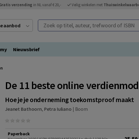
Gratis verzending
in NL vanaf € 20,-
Veilig winkelen met
Thuiswinkelwaarb
Zoek op titel, auteur, trefwoord of ISBN
ele aanbod
emy
Nieuwsbrief
en
De 11 beste online verdienmod
Hoe je je onderneming toekomstproof maakt
Jeanet Bathoorn
,
Petra Iuliano
|
Boom
Paperback
25,50