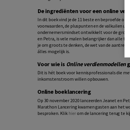
De ingrediënten voor een online ve
In dit boek vind je de 11 beste en beproefde on
voorwaarden, de pluspunten en de valkuilen uitge
ondernemersmindset ontwikkelt voor de groots
en Petra, is vele malen belangrijker dan alle tec
je om groots te denken, de wet van de aantrekki
álles mogelijk is.
Voor wie is
Online verdienmodellen
g
Dit is hét boek voor kennisprofessionals die me
inkomstenstroom willen opbouwen.
Online boeklancering
Op 30 november 2020 lanceerden Jeanet en Petra
Marathon Lancering kwamen gasten aan het woor
besproken. Klik
hier
om de lancering terug te ki