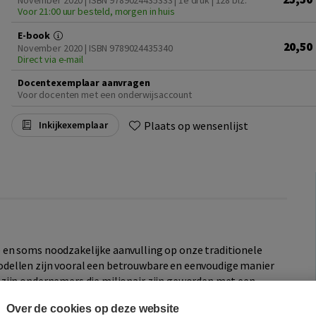
November 2020 | ISBN 9789024435333 | 1e druk
| 128 blz.
Voor 21:00 uur besteld, morgen in huis
E-book
20,50
November 2020 | ISBN 9789024435340
Direct via e-mail
Docentexemplaar aanvragen
Voor docenten met een onderwijsaccount
Plaats op wensenlijst
Inkijkexemplaar
en soms noodzakelijke aanvulling op onze traditionele
dellen zijn vooral een betrouwbare en eenvoudige manier
zijn ondernemers die miljonair zijn geworden met een
 twee voorwaarden: de knowhow en de mindset. Dit unieke
Over de cookies op deze website